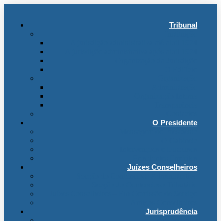
Tribunal
Instituição
A jurisdição administrativa até abril 1974
A jurisdição administrativa após abril 1974
Organização da Jurisdição
O Edifício
Organização
Administração
Organização Interna
Transparência
Contactos
O Presidente
Mensagem do Presidente
O Gabinete
Intervenções e Discursos
Presidentes Eméritos
Juízes Conselheiros
Secção do Contencioso Administrativo
Secção do Contencioso Tributário
Juízes Conselheiros – Em Comissão de Serviço
Antigos Conselheiros
Jurisprudência
Em Destaque