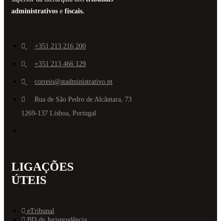
administrativos
e
fiscais.
+351 213 216 200
+351 213 466 129
correio@stadministrativo.pt
Rua de São Pedro de Alcântara, 73
1269-137 Lisboa, Portugal
LIGAÇÕES
ÚTEIS
eTribunal
BD de Jurisprudência