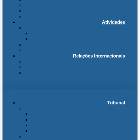
Base de Dados
Fichas Temáticas
Jurisprudência Outras Ligações
Atividades
Actividade Processual
Distribuição e Tabelas
Estatísticas Judiciais
Biblioteca STA
Notícias
Relações Internacionais
Relações Internacionais
Eventos
Publicações
Tribunal
Instituição
A jurisdição administrativa até abril 1974
A jurisdição administrativa após abril 1974
Organização da Jurisdição
O Edifício
Organização