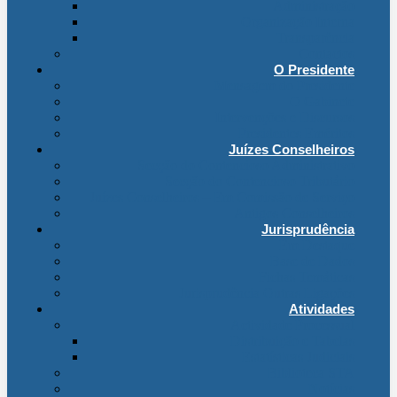
Administração
Organização Interna
Transparência
Contactos
O Presidente
Mensagem do Presidente
O Gabinete
Intervenções e Discursos
Presidentes Eméritos
Juízes Conselheiros
Secção do Contencioso Administrativo
Secção do Contencioso Tributário
Juízes Conselheiros – Em Comissão de Serviço
Antigos Conselheiros
Jurisprudência
Em Destaque
Base de Dados
Fichas Temáticas
Jurisprudência Outras Ligações
Atividades
Actividade Processual
Distribuição e Tabelas
Estatísticas Judiciais
Biblioteca STA
Notícias