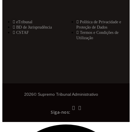
eTribunal
Política de Privacidade e
BD de Jurisprudência
Proteção de Dados
CSTAF
Termos e Condições de
Utilização
2026© Supremo Tribunal Administrativo
Siga-nos: