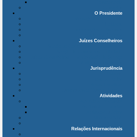
Transparência
Contactos
O Presidente
Mensagem do Presidente
O Gabinete
Intervenções e Discursos
Presidentes Eméritos
Juízes Conselheiros
Secção do Contencioso Administrativo
Secção do Contencioso Tributário
Juízes Conselheiros – Em Comissão de Serviço
Antigos Conselheiros
Jurisprudência
Em Destaque
Base de Dados
Fichas Temáticas
Jurisprudência Outras Ligações
Atividades
Actividade Processual
Distribuição e Tabelas
Estatísticas Judiciais
Biblioteca STA
Notícias
Relações Internacionais
Relações Internacionais