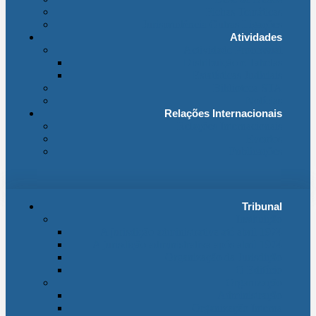
Fichas Temáticas
Jurisprudência Outras Ligações
Atividades
Actividade Processual
Distribuição e Tabelas
Estatísticas Judiciais
Biblioteca STA
Notícias
Relações Internacionais
Relações Internacionais
Eventos
Publicações
Tribunal
Instituição
A jurisdição administrativa até abril 1974
A jurisdição administrativa após abril 1974
Organização da Jurisdição
O Edifício
Organização
Administração
Organização Interna