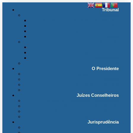
Tribunal
Instituição
A jurisdição administrativa até abril 1974
A jurisdição administrativa após abril 1974
Organização da Jurisdição
O Edifício
Organização
Administração
Organização Interna
Transparência
Contactos
O Presidente
Mensagem do Presidente
O Gabinete
Intervenções e Discursos
Presidentes Eméritos
Juízes Conselheiros
Secção do Contencioso Administrativo
Secção do Contencioso Tributário
Juízes Conselheiros – Em Comissão de Serviço
Antigos Conselheiros
Jurisprudência
Em Destaque
Base de Dados