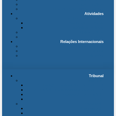
Fichas Temáticas
Jurisprudência Outras Ligações
Atividades
Actividade Processual
Distribuição e Tabelas
Estatísticas Judiciais
Biblioteca STA
Notícias
Relações Internacionais
Relações Internacionais
Eventos
Publicações
Tribunal
Instituição
A jurisdição administrativa até abril 1974
A jurisdição administrativa após abril 1974
Organização da Jurisdição
O Edifício
Organização
Administração
Organização Interna