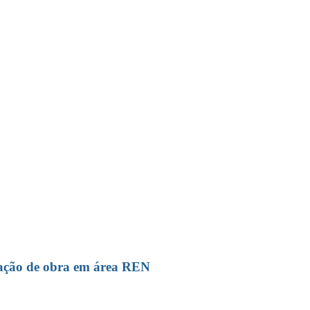
isita o Tribunal de Justiça da União Europ
ização de obra em área REN