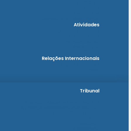
Em Destaque
Base de Dados
Fichas Temáticas
Jurisprudência Outras Ligações
Atividades
Actividade Processual
Distribuição e Tabelas
Estatísticas Judiciais
Biblioteca STA
Notícias
Relações Internacionais
Relações Internacionais
Eventos
Publicações
Tribunal
Instituição
A jurisdição administrativa até abril 1974
A jurisdição administrativa após abril 1974
Organização da Jurisdição
O Edifício
Organização
Administração