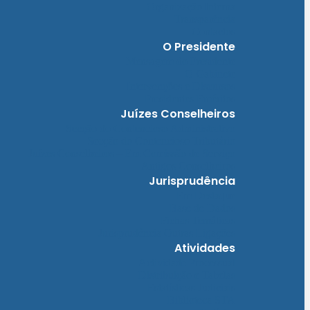
Organização Interna
Transparência
Contactos
O Presidente
Mensagem do Presidente
O Gabinete
Intervenções e Discursos
Presidentes Eméritos
Juízes Conselheiros
Secção do Contencioso Administrativo
Secção do Contencioso Tributário
Juízes Conselheiros – Em Comissão de Serviço
Antigos Conselheiros
Jurisprudência
Em Destaque
Base de Dados
Fichas Temáticas
Jurisprudência Outras Ligações
Atividades
Actividade Processual
Distribuição e Tabelas
Estatísticas Judiciais
Biblioteca STA