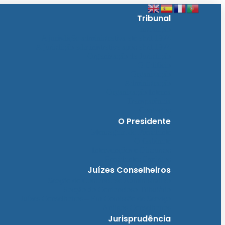
Tribunal
Instituição
A jurisdição administrativa até abril 1974
A jurisdição administrativa após abril 1974
Organização da Jurisdição
O Edifício
Organização
Administração
Organização Interna
Transparência
Contactos
O Presidente
Mensagem do Presidente
O Gabinete
Intervenções e Discursos
Presidentes Eméritos
Juízes Conselheiros
Secção do Contencioso Administrativo
Secção do Contencioso Tributário
Juízes Conselheiros – Em Comissão de Serviço
Antigos Conselheiros
Jurisprudência