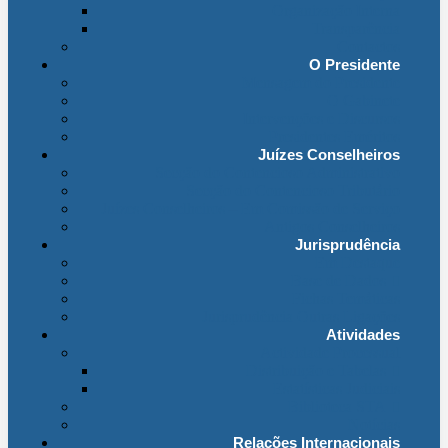
Organização Interna
Transparência
Contactos
O Presidente
Mensagem do Presidente
O Gabinete
Intervenções e Discursos
Presidentes Eméritos
Juízes Conselheiros
Secção do Contencioso Administrativo
Secção do Contencioso Tributário
Juízes Conselheiros – Em Comissão de Serviço
Antigos Conselheiros
Jurisprudência
Em Destaque
(link
Base de Dados
externo
Fichas Temáticas
Jurisprudência Outras Ligações
Atividades
Actividade Processual
(link
Distribuição e Tabelas
externo
Estatísticas Judiciais
(link
Biblioteca STA
externo
Notícias
Relações Internacionais