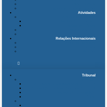
externo
Fichas Temáticas
Jurisprudência Outras Ligações
Atividades
Actividade Processual
(link
Distribuição e Tabelas
externo
Estatísticas Judiciais
(link
Biblioteca STA
externo
Notícias
Relações Internacionais
Relações Internacionais
Eventos
Publicações
Tribunal
Instituição
A jurisdição administrativa até abril 1974
A jurisdição administrativa após abril 1974
Organização da Jurisdição
O Edifício
Organização
Administração