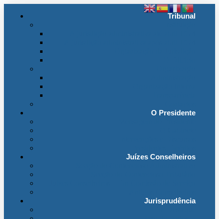
Tribunal
Instituição
A jurisdição administrativa até abril 1974
A jurisdição administrativa após abril 1974
Organização da Jurisdição
O Edifício
Organização
Administração
Organização Interna
Transparência
Contactos
O Presidente
Mensagem do Presidente
O Gabinete
Intervenções e Discursos
Presidentes Eméritos
Juízes Conselheiros
Secção do Contencioso Administrativo
Secção do Contencioso Tributário
Juízes Conselheiros – Em Comissão de Serviço
Antigos Conselheiros
Jurisprudência
Em Destaque
(link
Base de Dados