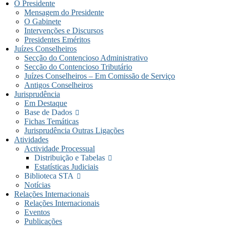
O Presidente
Mensagem do Presidente
O Gabinete
Intervenções e Discursos
Presidentes Eméritos
Juízes Conselheiros
Secção do Contencioso Administrativo
Secção do Contencioso Tributário
Juízes Conselheiros – Em Comissão de Serviço
Antigos Conselheiros
Jurisprudência
Em Destaque
(link
Base de Dados
externo)
Fichas Temáticas
Jurisprudência Outras Ligações
Atividades
Actividade Processual
(link
Distribuição e Tabelas
externo)
Estatísticas Judiciais
(link
Biblioteca STA
externo)
Notícias
Relações Internacionais
Relações Internacionais
Eventos
Publicações