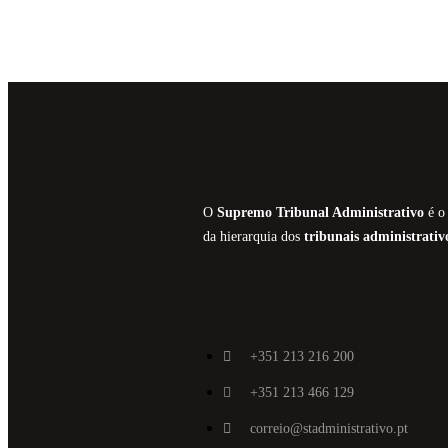
O
Supremo Tribunal Administrativo
é o 
da hierarquia dos
tribunais administrativ
+351 213 216 200
+351 213 466 129
correio@stadministrativo.pt