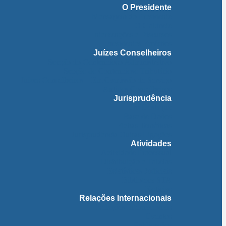
O Presidente
Mensagem do Presidente
O Gabinete
Intervenções e Discursos
Presidentes Eméritos
Juízes Conselheiros
Secção do Contencioso Administrativo
Secção do Contencioso Tributário
Juízes Conselheiros – Em Comissão de Serviço
Antigos Conselheiros
Jurisprudência
Em Destaque
Base de Dados
Fichas Temáticas
Jurisprudência Outras Ligações
Atividades
Actividade Processual
Distribuição e Tabelas
Estatísticas Judiciais
Biblioteca STA
Notícias
Relações Internacionais
Relações Internacionais
Eventos
Publicações