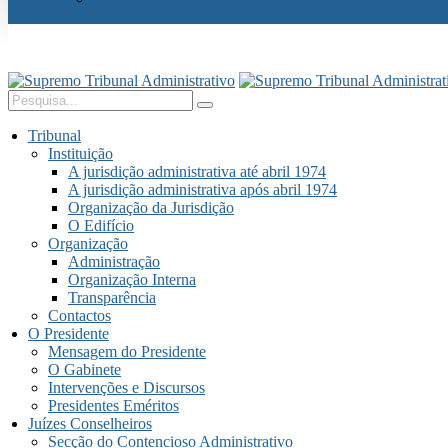
Tribunal
Instituição
A jurisdição administrativa até abril 1974
A jurisdição administrativa após abril 1974
Organização da Jurisdição
O Edifício
Organização
Administração
Organização Interna
Transparência
Contactos
O Presidente
Mensagem do Presidente
O Gabinete
Intervenções e Discursos
Presidentes Eméritos
Juízes Conselheiros
Secção do Contencioso Administrativo