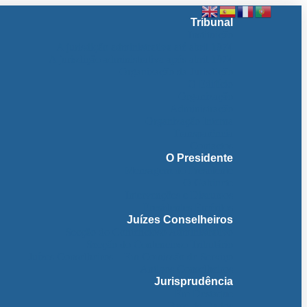
Tribunal
Instituição
A jurisdição administrativa até abril 1974
A jurisdição administrativa após abril 1974
Organização da Jurisdição
O Edifício
Organização
Administração
Organização Interna
Transparência
Contactos
O Presidente
Mensagem do Presidente
O Gabinete
Intervenções e Discursos
Presidentes Eméritos
Juízes Conselheiros
Secção do Contencioso Administrativo
Secção do Contencioso Tributário
Juízes Conselheiros – Em Comissão de Serviço
Antigos Conselheiros
Jurisprudência
Em Destaque
Base de Dados