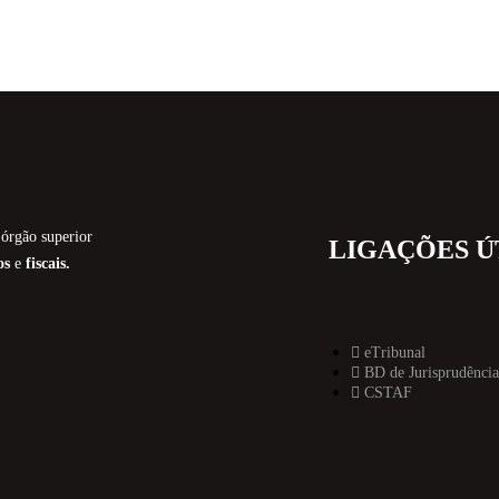
órgão superior
LIGAÇÕES Ú
os
e
fiscais.
eTribunal
BD de Jurisprudência
CSTAF