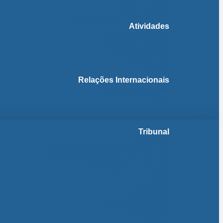
Fichas Temáticas
Jurisprudência Outras Ligações
Atividades
Actividade Processual
Distribuição e Tabelas
Estatísticas Judiciais
Biblioteca STA
Notícias
Relações Internacionais
Relações Internacionais
Eventos
Publicações
Tribunal
Instituição
A jurisdição administrativa até abril 1974
A jurisdição administrativa após abril 1974
Organização da Jurisdição
O Edifício
Organização
Administração
Organização Interna
Transparência
Contactos