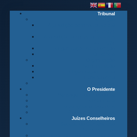
Tribunal
Instituição
A jurisdição administrativa até
abril 1974
A jurisdição administrativa após
abril 1974
Organização da Jurisdição
O Edifício
Organização
Administração
Organização Interna
Transparência
Contactos
O Presidente
Mensagem do Presidente
O Gabinete
Intervenções e Discursos
Presidentes Eméritos
Juízes Conselheiros
Secção do Contencioso
Administrativo
Secção do Contencioso Tributário