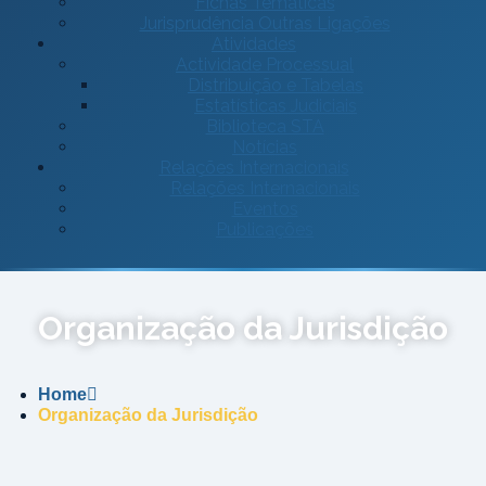
Fichas Temáticas
Jurisprudência Outras Ligações
Atividades
Actividade Processual
Distribuição e Tabelas
Estatísticas Judiciais
Biblioteca STA
Notícias
Relações Internacionais
Relações Internacionais
Eventos
Publicações
Organização da Jurisdição
Home
Organização da Jurisdição