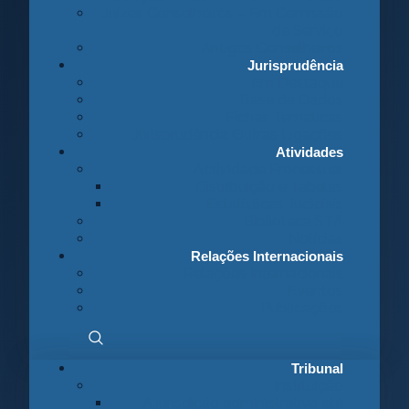
Juízes Conselheiros – Em Comissão
de Serviço
Antigos Conselheiros
Jurisprudência
Em Destaque
Base de Dados
Fichas Temáticas
Jurisprudência Outras Ligações
Atividades
Actividade Processual
Distribuição e Tabelas
Estatísticas Judiciais
Biblioteca STA
Notícias
Relações Internacionais
Relações Internacionais
Eventos
Publicações
Tribunal
Instituição
A jurisdição administrativa até