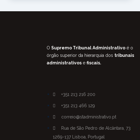
Editar conteúdo dos popups
✕
✕
O
Supremo Tribunal Administrativo
é o
órgão superior da hierarquia dos
tribunais
administrativos
e
fiscais.
Cancelar
Guardar alterações
+351 213 216 200
+351 213 466 129
correio@stadministrativo.pt
Rua de São Pedro de Alcântara, 73
1269-137 Lisboa, Portugal