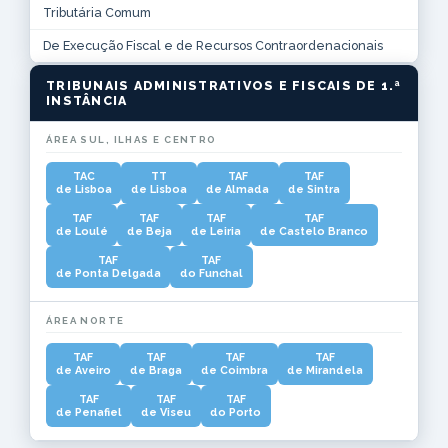
Tributária Comum
De Execução Fiscal e de Recursos Contraordenacionais
TRIBUNAIS ADMINISTRATIVOS E FISCAIS DE 1.ª
INSTÂNCIA
ÁREA SUL, ILHAS E CENTRO
TAC
TT
TAF
TAF
de Lisboa
de Lisboa
de Almada
de Sintra
TAF
TAF
TAF
TAF
de Loulé
de Beja
de Leiria
de Castelo Branco
TAF
TAF
de Ponta Delgada
do Funchal
ÁREA NORTE
TAF
TAF
TAF
TAF
de Aveiro
de Braga
de Coimbra
de Mirandela
TAF
TAF
TAF
de Penafiel
de Viseu
do Porto