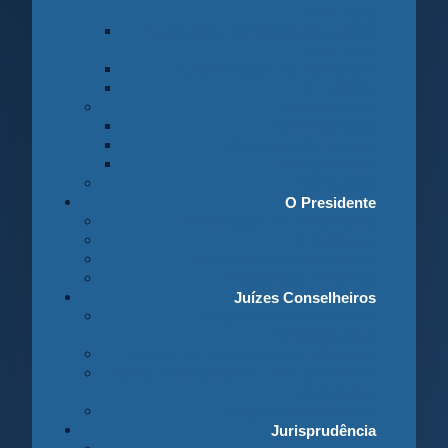
abril 1974
A jurisdição administrativa após
abril 1974
Organização da Jurisdição
O Edifício
Organização
Administração
Organização Interna
Transparência
Contactos
O Presidente
Mensagem do Presidente
O Gabinete
Intervenções e Discursos
Presidentes Eméritos
Juízes Conselheiros
Secção do Contencioso
Administrativo
Secção do Contencioso Tributário
Juízes Conselheiros – Em Comissão
de Serviço
Antigos Conselheiros
Jurisprudência