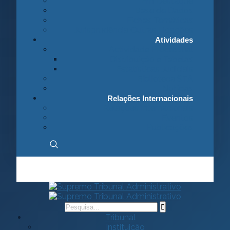
Em Destaque
Base de Dados
Fichas Temáticas
Jurisprudência Outras Ligações
Atividades
Actividade Processual
Distribuição e Tabelas
Estatísticas Judiciais
Biblioteca STA
Notícias
Relações Internacionais
Relações Internacionais
Eventos
Publicações
Tribunal
Instituição