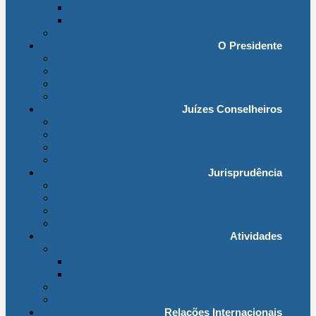
Organização Interna
Transparência
Contactos
O Presidente
Mensagem do Presidente
O Gabinete
Intervenções e Discursos
Presidentes Eméritos
Juízes Conselheiros
Secção do Contencioso Administrativo
Secção do Contencioso Tributário
Juízes Conselheiros – Em Comissão de Serviço
Antigos Conselheiros
Jurisprudência
Em Destaque
Base de Dados
Fichas Temáticas
Jurisprudência Outras Ligações
Atividades
Actividade Processual
Distribuição e Tabelas
Estatísticas Judiciais
Biblioteca STA
Notícias
Relações Internacionais