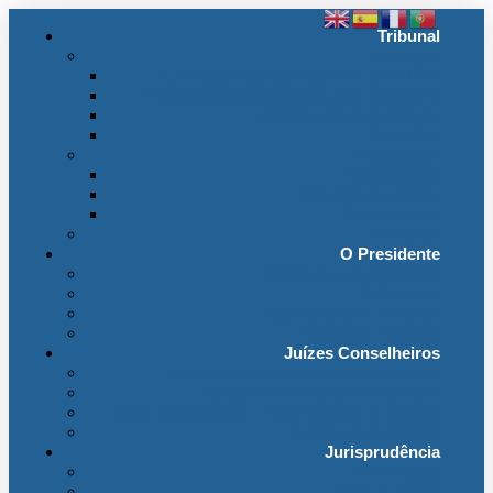
Tribunal
Instituição
A jurisdição administrativa até abril 1974
A jurisdição administrativa após abril 1974
Organização da Jurisdição
O Edifício
Organização
Administração
Organização Interna
Transparência
Contactos
O Presidente
Mensagem do Presidente
O Gabinete
Intervenções e Discursos
Presidentes Eméritos
Juízes Conselheiros
Secção do Contencioso Administrativo
Secção do Contencioso Tributário
Juízes Conselheiros – Em Comissão de Serviço
Antigos Conselheiros
Jurisprudência
Em Destaque
Base de Dados