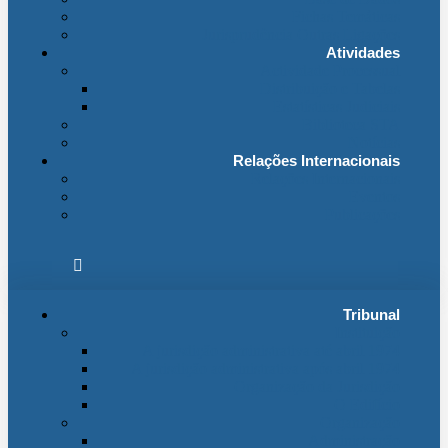
Fichas Temáticas
Jurisprudência Outras Ligações
Atividades
Actividade Processual
Distribuição e Tabelas
Estatísticas Judiciais
Biblioteca STA
Notícias
Relações Internacionais
Relações Internacionais
Eventos
Publicações
Tribunal
Instituição
A jurisdição administrativa até abril 1974
A jurisdição administrativa após abril 1974
Organização da Jurisdição
O Edifício
Organização
Administração