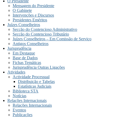
O Presidente
Mensagem do Presidente
O Gabinete
Intervenções e Discursos
Presidentes Eméritos
Juízes Conselheiros
Secção do Contencioso Administrativo
Secção do Contencioso Tributário
Juízes Conselheiros – Em Comissão de Serviço
Antigos Conselheiros
Jurisprudência
Em Destaque
Base de Dados
Fichas Temáticas
Jurisprudência Outras Ligações
Atividades
Actividade Processual
Distribuição e Tabelas
Estatísticas Judiciais
Biblioteca STA
Notícias
Relações Internacionais
Relações Internacionais
Eventos
Publicações