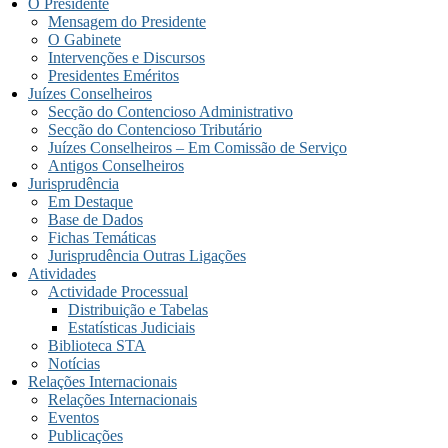
O Presidente
Mensagem do Presidente
O Gabinete
Intervenções e Discursos
Presidentes Eméritos
Juízes Conselheiros
Secção do Contencioso Administrativo
Secção do Contencioso Tributário
Juízes Conselheiros – Em Comissão de Serviço
Antigos Conselheiros
Jurisprudência
Em Destaque
Base de Dados
Fichas Temáticas
Jurisprudência Outras Ligações
Atividades
Actividade Processual
Distribuição e Tabelas
Estatísticas Judiciais
Biblioteca STA
Notícias
Relações Internacionais
Relações Internacionais
Eventos
Publicações