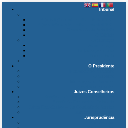
Tribunal
Instituição
A jurisdição administrativa até abril 1974
A jurisdição administrativa após abril 1974
Organização da Jurisdição
O Edifício
Organização
Administração
Organização Interna
Transparência
Contactos
O Presidente
Mensagem do Presidente
O Gabinete
Intervenções e Discursos
Presidentes Eméritos
Juízes Conselheiros
Secção do Contencioso Administrativo
Secção do Contencioso Tributário
Juízes Conselheiros – Em Comissão de Serviço
Antigos Conselheiros
Jurisprudência
Em Destaque
Base de Dados