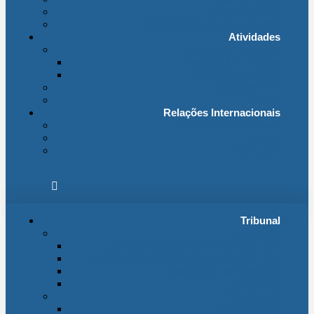
Fichas Temáticas
Jurisprudência Outras Ligações
Atividades
Actividade Processual
Distribuição e Tabelas
Estatísticas Judiciais
Biblioteca STA
Notícias
Relações Internacionais
Relações Internacionais
Eventos
Publicações
Tribunal
Instituição
A jurisdição administrativa até abril 1974
A jurisdição administrativa após abril 1974
Organização da Jurisdição
O Edifício
Organização
Administração