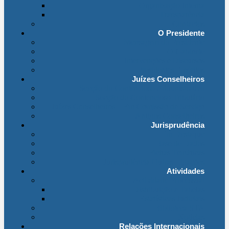
Organização Interna
Transparência
Contactos
O Presidente
Mensagem do Presidente
O Gabinete
Intervenções e Discursos
Presidentes Eméritos
Juízes Conselheiros
Secção do Contencioso Administrativo
Secção do Contencioso Tributário
Juízes Conselheiros – Em Comissão de Serviço
Antigos Conselheiros
Jurisprudência
Em Destaque
Base de Dados
Fichas Temáticas
Jurisprudência Outras Ligações
Atividades
Actividade Processual
Distribuição e Tabelas
Estatísticas Judiciais
Biblioteca STA
Notícias
Relações Internacionais