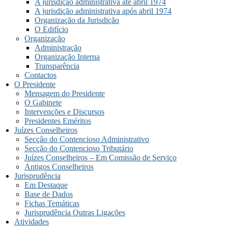
A jurisdição administrativa até abril 1974
A jurisdição administrativa após abril 1974
Organização da Jurisdição
O Edifício
Organização
Administração
Organização Interna
Transparência
Contactos
O Presidente
Mensagem do Presidente
O Gabinete
Intervenções e Discursos
Presidentes Eméritos
Juízes Conselheiros
Secção do Contencioso Administrativo
Secção do Contencioso Tributário
Juízes Conselheiros – Em Comissão de Serviço
Antigos Conselheiros
Jurisprudência
Em Destaque
Base de Dados
Fichas Temáticas
Jurisprudência Outras Ligações
Atividades