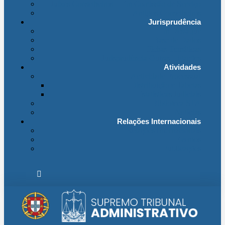
Juízes Conselheiros – Em Comissão de Serviço
Antigos Conselheiros
Jurisprudência
Em Destaque
Base de Dados
Fichas Temáticas
Jurisprudência Outras Ligações
Atividades
Actividade Processual
Distribuição e Tabelas
Estatísticas Judiciais
Biblioteca STA
Notícias
Relações Internacionais
Relações Internacionais
Eventos
Publicações