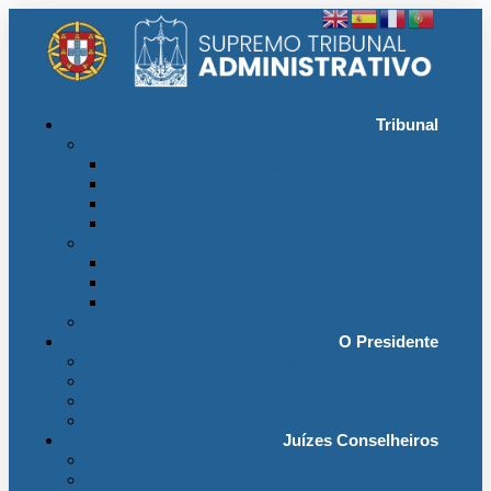
Tribunal
Instituição
A jurisdição administrativa até abril 1974
A jurisdição administrativa após abril 1974
Organização da Jurisdição
O Edifício
Organização
Administração
Organização Interna
Transparência
Contactos
O Presidente
Mensagem do Presidente
O Gabinete
Intervenções e Discursos
Presidentes Eméritos
Juízes Conselheiros
Secção do Contencioso Administrativo
Secção do Contencioso Tributário