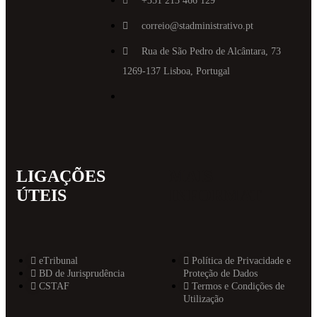
+351 213 466 129
correio@stadministrativo.pt
Rua de São Pedro de Alcântara, 73
1269-137 Lisboa, Portugal
LIGAÇÕES
MAIS
ÚTEIS
INFORMAT
eTribunal
Política de Privacidade e
BD de Jurisprudência
Proteção de Dados
CSTAF
Termos e Condições de
Utilização