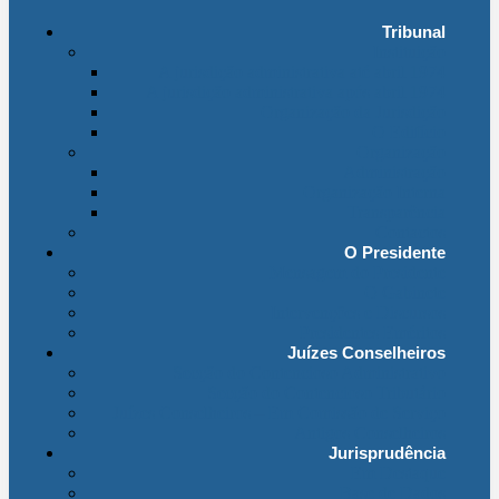
Tribunal
Instituição
A jurisdição administrativa até abril 1974
A jurisdição administrativa após abril 1974
Organização da Jurisdição
O Edifício
Organização
Administração
Organização Interna
Transparência
Contactos
O Presidente
Mensagem do Presidente
O Gabinete
Intervenções e Discursos
Presidentes Eméritos
Juízes Conselheiros
Secção do Contencioso Administrativo
Secção do Contencioso Tributário
Juízes Conselheiros – Em Comissão de Serviço
Antigos Conselheiros
Jurisprudência
Em Destaque
Base de Dados