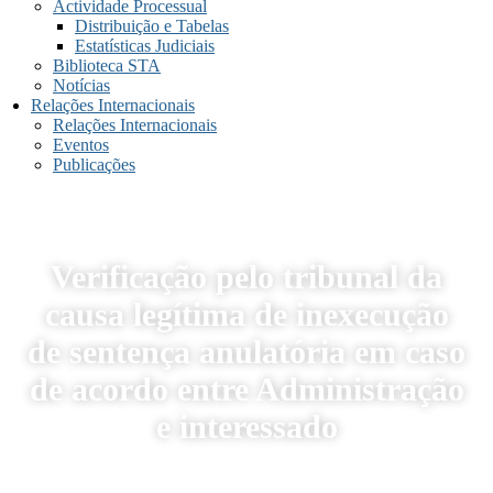
Actividade Processual
Distribuição e Tabelas
Estatísticas Judiciais
Biblioteca STA
Notícias
Relações Internacionais
Relações Internacionais
Eventos
Publicações
Verificação pelo tribunal da
causa legítima de inexecução
de sentença anulatória em caso
de acordo entre Administração
e interessado