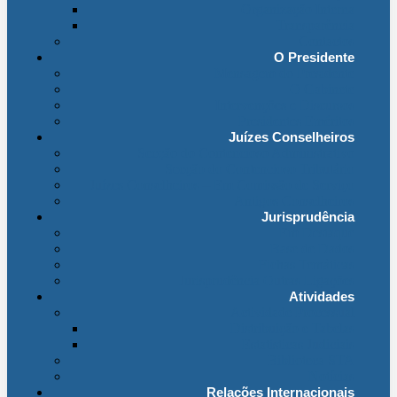
Organização Interna
Transparência
Contactos
O Presidente
Mensagem do Presidente
O Gabinete
Intervenções e Discursos
Presidentes Eméritos
Juízes Conselheiros
Secção do Contencioso Administrativo
Secção do Contencioso Tributário
Juízes Conselheiros – Em Comissão de Serviço
Antigos Conselheiros
Jurisprudência
Em Destaque
Base de Dados
Fichas Temáticas
Jurisprudência Outras Ligações
Atividades
Actividade Processual
Distribuição e Tabelas
Estatísticas Judiciais
Biblioteca STA
Notícias
Relações Internacionais