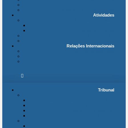
Fichas Temáticas
Jurisprudência Outras Ligações
Atividades
Actividade Processual
Distribuição e Tabelas
Estatísticas Judiciais
Biblioteca STA
Notícias
Relações Internacionais
Relações Internacionais
Eventos
Publicações
Tribunal
Instituição
A jurisdição administrativa até abril 1974
A jurisdição administrativa após abril 1974
Organização da Jurisdição
O Edifício
Organização
Administração