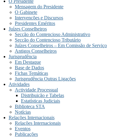
O Presidente
Mensagem do Presidente
O Gabinete
Intervenções e Discursos
Presidentes Eméritos
Juízes Conselheiros
Secção do Contencioso Administrativo
Secção do Contencioso Tributário
Juízes Conselheiros – Em Comissão de Serviço
Antigos Conselheiros
Jurisprudência
Em Destaque
Base de Dados
Fichas Temáticas
Jurisprudência Outras Ligações
Atividades
Actividade Processual
Distribuição e Tabelas
Estatísticas Judiciais
Biblioteca STA
Notícias
Relações Internacionais
Relações Internacionais
Eventos
Publicações