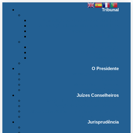
Tribunal
Instituição
A jurisdição administrativa até abril 1974
A jurisdição administrativa após abril 1974
Organização da Jurisdição
O Edifício
Organização
Administração
Organização Interna
Transparência
Contactos
O Presidente
Mensagem do Presidente
O Gabinete
Intervenções e Discursos
Presidentes Eméritos
Juízes Conselheiros
Secção do Contencioso Administrativo
Secção do Contencioso Tributário
Juízes Conselheiros – Em Comissão de Serviço
Antigos Conselheiros
Jurisprudência
Em Destaque
Base de Dados