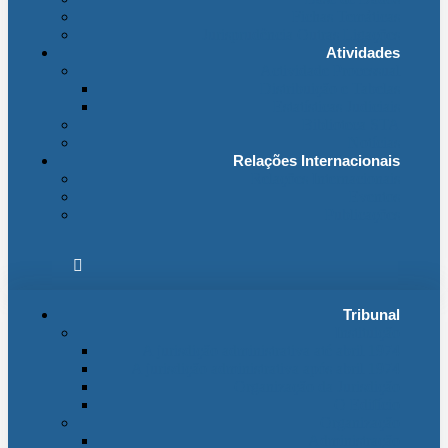
Fichas Temáticas
Jurisprudência Outras Ligações
Atividades
Actividade Processual
Distribuição e Tabelas
Estatísticas Judiciais
Biblioteca STA
Notícias
Relações Internacionais
Relações Internacionais
Eventos
Publicações
Tribunal
Instituição
A jurisdição administrativa até abril 1974
A jurisdição administrativa após abril 1974
Organização da Jurisdição
O Edifício
Organização
Administração