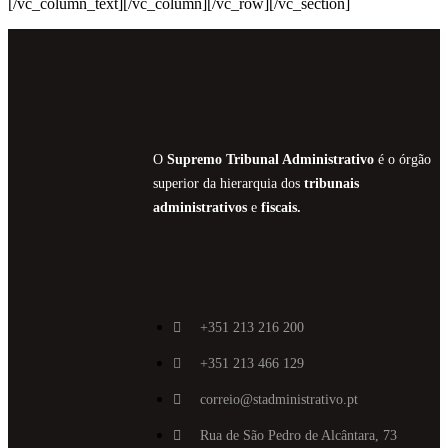
[/vc_column_text][/vc_column][/vc_row][/vc_section]
O
Supremo Tribunal Administrativo
é o órgão
superior da hierarquia dos
tribunais
administrativos
e
fiscais.
+351 213 216 200
+351 213 466 129
correio@stadministrativo.pt
Rua de São Pedro de Alcântara, 73