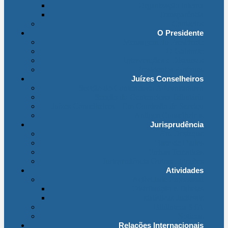
Organização Interna
Transparência
Contactos
O Presidente
Mensagem do Presidente
O Gabinete
Intervenções e Discursos
Presidentes Eméritos
Juízes Conselheiros
Secção do Contencioso Administrativo
Secção do Contencioso Tributário
Juízes Conselheiros – Em Comissão de Serviço
Antigos Conselheiros
Jurisprudência
Em Destaque
Base de Dados
Fichas Temáticas
Jurisprudência Outras Ligações
Atividades
Actividade Processual
Distribuição e Tabelas
Estatísticas Judiciais
Biblioteca STA
Notícias
Relações Internacionais