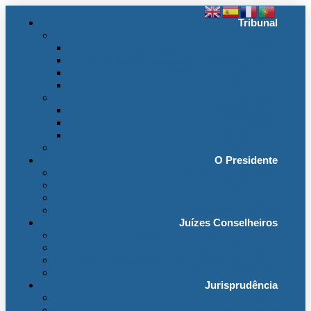
Tribunal
Instituição
A jurisdição administrativa até abril 1974
A jurisdição administrativa após abril 1974
Organização da Jurisdição
O Edifício
Organização
Administração
Organização Interna
Transparência
Contactos
O Presidente
Mensagem do Presidente
O Gabinete
Intervenções e Discursos
Presidentes Eméritos
Juízes Conselheiros
Secção do Contencioso Administrativo
Secção do Contencioso Tributário
Juízes Conselheiros – Em Comissão de Serviço
Antigos Conselheiros
Jurisprudência
Em Destaque
Base de Dados