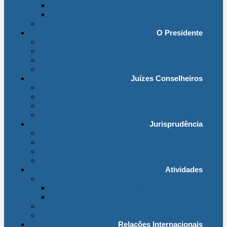
Organização Interna
Transparência
Contactos
O Presidente
Mensagem do Presidente
O Gabinete
Intervenções e Discursos
Presidentes Eméritos
Juízes Conselheiros
Secção do Contencioso Administrativo
Secção do Contencioso Tributário
Juízes Conselheiros – Em Comissão de Serviço
Antigos Conselheiros
Jurisprudência
Em Destaque
Base de Dados
Fichas Temáticas
Jurisprudência Outras Ligações
Atividades
Actividade Processual
Distribuição e Tabelas
Estatísticas Judiciais
Biblioteca STA
Notícias
Relações Internacionais