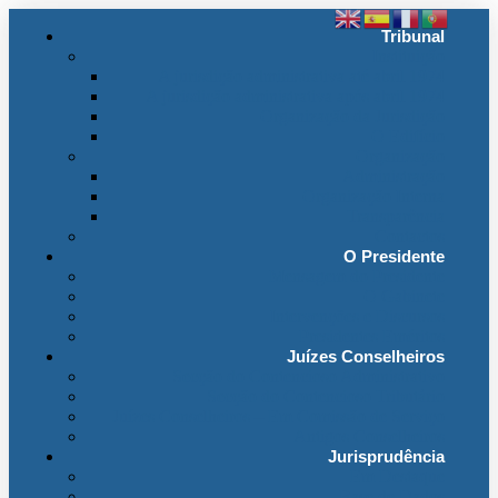
Tribunal
Instituição
A jurisdição administrativa até abril 1974
A jurisdição administrativa após abril 1974
Organização da Jurisdição
O Edifício
Organização
Administração
Organização Interna
Transparência
Contactos
O Presidente
Mensagem do Presidente
O Gabinete
Intervenções e Discursos
Presidentes Eméritos
Juízes Conselheiros
Secção do Contencioso Administrativo
Secção do Contencioso Tributário
Juízes Conselheiros – Em Comissão de Serviço
Antigos Conselheiros
Jurisprudência
Em Destaque
Base de Dados