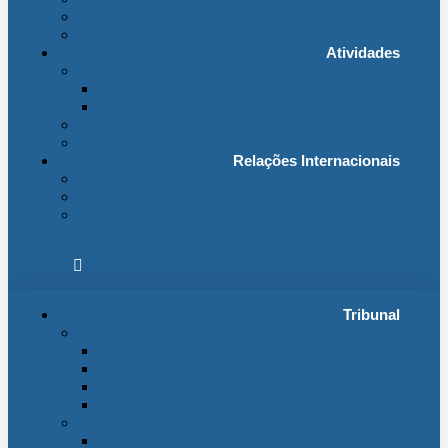
Fichas Temáticas
Jurisprudência Outras Ligações
Atividades
Actividade Processual
Distribuição e Tabelas
Estatísticas Judiciais
Biblioteca STA
Notícias
Relações Internacionais
Relações Internacionais
Eventos
Publicações
Tribunal
Instituição
A jurisdição administrativa até abril 1974
A jurisdição administrativa após abril 1974
Organização da Jurisdição
O Edifício
Organização
Administração