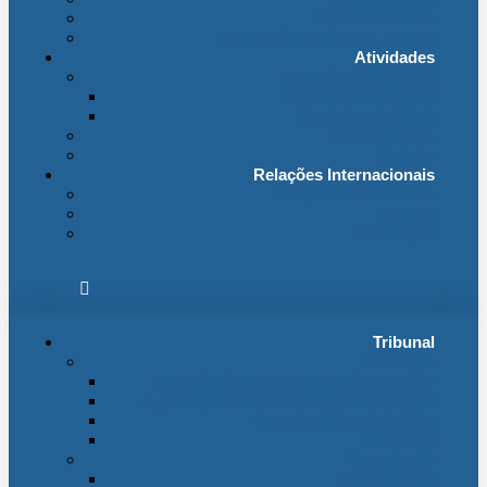
Fichas Temáticas
Jurisprudência Outras Ligações
Atividades
Actividade Processual
Distribuição e Tabelas
Estatísticas Judiciais
Biblioteca STA
Notícias
Relações Internacionais
Relações Internacionais
Eventos
Publicações
Tribunal
Instituição
A jurisdição administrativa até abril 1974
A jurisdição administrativa após abril 1974
Organização da Jurisdição
O Edifício
Organização
Administração