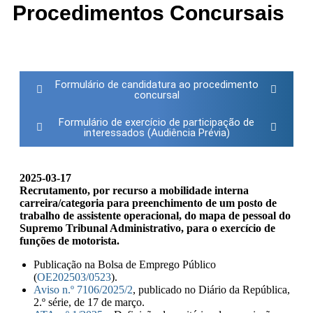
Procedimentos Concursais
Formulário de candidatura ao procedimento
(link
concursal
externo)
Formulário de exercício de participação de
(link
interessados (Audiência Prévia)
externo)
2025-03-17
Recrutamento, por recurso a mobilidade interna
carreira/categoria para preenchimento de um posto de
trabalho de assistente operacional, do mapa de pessoal do
Supremo Tribunal Administrativo, para o exercício de
funções de motorista.
Publicação na Bolsa de Emprego Público
(
OE202503/0523
).
Aviso n.º 7106/2025/2
, publicado no Diário da República,
2.º série, de 17 de março.