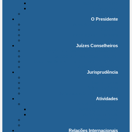
Organização Interna
Transparência
Contactos
O Presidente
Mensagem do Presidente
O Gabinete
Intervenções e Discursos
Presidentes Eméritos
Juízes Conselheiros
Secção do Contencioso Administrativo
Secção do Contencioso Tributário
Juízes Conselheiros – Em Comissão de Serviço
Antigos Conselheiros
Jurisprudência
Em Destaque
Base de Dados
Fichas Temáticas
Jurisprudência Outras Ligações
Atividades
Actividade Processual
Distribuição e Tabelas
Estatísticas Judiciais
Biblioteca STA
Notícias
Relações Internacionais