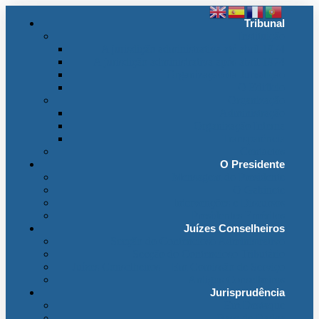
Tribunal
Instituição
A jurisdição administrativa até abril 1974
A jurisdição administrativa após abril 1974
Organização da Jurisdição
O Edifício
Organização
Administração
Organização Interna
Transparência
Contactos
O Presidente
Mensagem do Presidente
O Gabinete
Intervenções e Discursos
Presidentes Eméritos
Juízes Conselheiros
Secção do Contencioso Administrativo
Secção do Contencioso Tributário
Juízes Conselheiros – Em Comissão de Serviço
Antigos Conselheiros
Jurisprudência
Em Destaque
Base de Dados