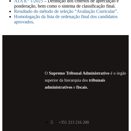
ATA n.º 1/2025
– Definição dos critérios de apreciação e
ponderação, bem como o sistema de classificação final.
Resultado do método de seleção “Avaliação Curricular”.
Homologação da lista de ordenação final dos candidatos
aprovados
.
O
Supremo Tribunal Administrativo
é o órgão
superior da hierarquia dos
tribunais
administrativos
e
fiscais.
+351 213 216 200