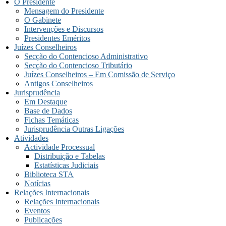
O Presidente
Mensagem do Presidente
O Gabinete
Intervenções e Discursos
Presidentes Eméritos
Juízes Conselheiros
Secção do Contencioso Administrativo
Secção do Contencioso Tributário
Juízes Conselheiros – Em Comissão de Serviço
Antigos Conselheiros
Jurisprudência
Em Destaque
Base de Dados
Fichas Temáticas
Jurisprudência Outras Ligações
Atividades
Actividade Processual
Distribuição e Tabelas
Estatísticas Judiciais
Biblioteca STA
Notícias
Relações Internacionais
Relações Internacionais
Eventos
Publicações