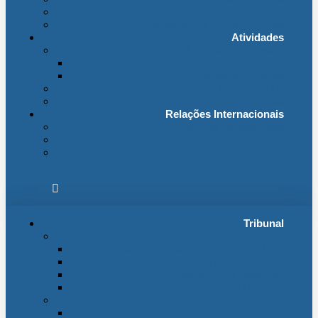
Fichas Temáticas
Jurisprudência Outras Ligações
Atividades
Actividade Processual
Distribuição e Tabelas
Estatísticas Judiciais
Biblioteca STA
Notícias
Relações Internacionais
Relações Internacionais
Eventos
Publicações
Tribunal
Instituição
A jurisdição administrativa até abril 1974
A jurisdição administrativa após abril 1974
Organização da Jurisdição
O Edifício
Organização
Administração