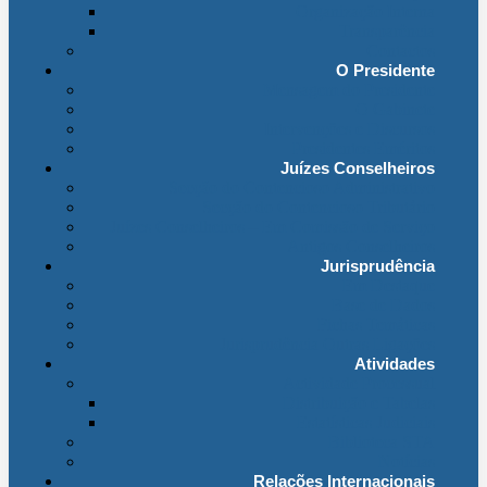
Organização Interna
Transparência
Contactos
O Presidente
Mensagem do Presidente
O Gabinete
Intervenções e Discursos
Presidentes Eméritos
Juízes Conselheiros
Secção do Contencioso Administrativo
Secção do Contencioso Tributário
Juízes Conselheiros – Em Comissão de Serviço
Antigos Conselheiros
Jurisprudência
Em Destaque
Base de Dados
Fichas Temáticas
Jurisprudência Outras Ligações
Atividades
Actividade Processual
Distribuição e Tabelas
Estatísticas Judiciais
Biblioteca STA
Notícias
Relações Internacionais