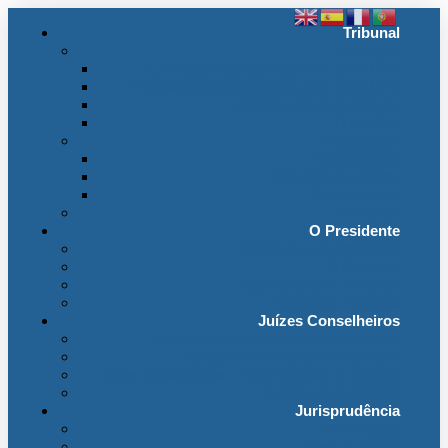
Tribunal
Instituição
A jurisdição administrativa até abril 1974
A jurisdição administrativa após abril 1974
Organização da Jurisdição
O Edifício
Organização
Administração
Organização Interna
Transparência
Contactos
O Presidente
Mensagem do Presidente
O Gabinete
Intervenções e Discursos
Presidentes Eméritos
Juízes Conselheiros
Secção do Contencioso Administrativo
Secção do Contencioso Tributário
Juízes Conselheiros – Em Comissão de Serviço
Antigos Conselheiros
Jurisprudência
Em Destaque
Base de Dados