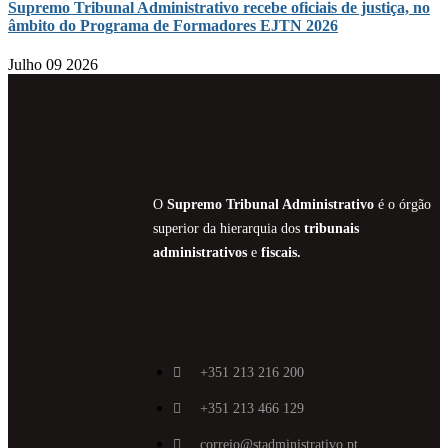
Supremo Tribunal Administrativo recebe oficiais de justiça, no
âmbito do Programa de Formadores EJTN 2026
Julho 09 2026
O
Supremo Tribunal Administrativo
é o órgão
superior da hierarquia dos
tribunais
administrativos
e
fiscais.
+351 213 216 200
+351 213 466 129
correio@stadministrativo.pt