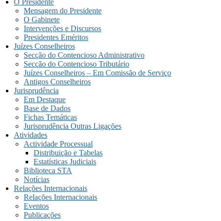
O Presidente
Mensagem do Presidente
O Gabinete
Intervenções e Discursos
Presidentes Eméritos
Juízes Conselheiros
Secção do Contencioso Administrativo
Secção do Contencioso Tributário
Juízes Conselheiros – Em Comissão de Serviço
Antigos Conselheiros
Jurisprudência
Em Destaque
Base de Dados
Fichas Temáticas
Jurisprudência Outras Ligações
Atividades
Actividade Processual
Distribuição e Tabelas
Estatísticas Judiciais
Biblioteca STA
Notícias
Relações Internacionais
Relações Internacionais
Eventos
Publicações