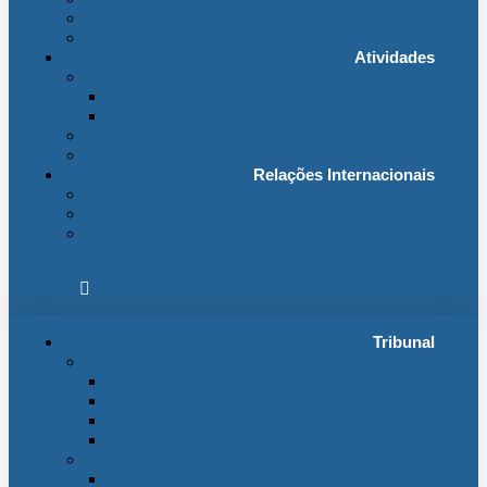
Fichas Temáticas
Jurisprudência Outras Ligações
Atividades
Actividade Processual
Distribuição e Tabelas
Estatísticas Judiciais
Biblioteca STA
Notícias
Relações Internacionais
Relações Internacionais
Eventos
Publicações
Tribunal
Instituição
A jurisdição administrativa até abril 1974
A jurisdição administrativa após abril 1974
Organização da Jurisdição
O Edifício
Organização
Administração