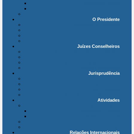
Organização Interna
Transparência
Contactos
O Presidente
Mensagem do Presidente
O Gabinete
Intervenções e Discursos
Presidentes Eméritos
Juízes Conselheiros
Secção do Contencioso Administrativo
Secção do Contencioso Tributário
Juízes Conselheiros – Em Comissão de Serviço
Antigos Conselheiros
Jurisprudência
Em Destaque
Base de Dados
Fichas Temáticas
Jurisprudência Outras Ligações
Atividades
Actividade Processual
Distribuição e Tabelas
Estatísticas Judiciais
Biblioteca STA
Notícias
Relações Internacionais