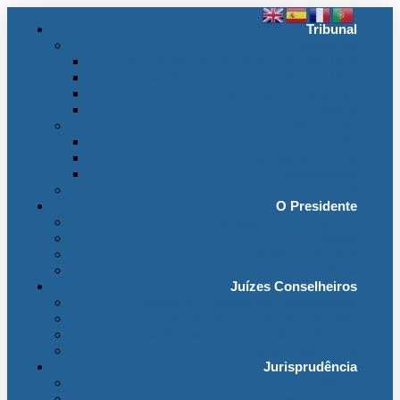
Tribunal
Instituição
A jurisdição administrativa até abril 1974
A jurisdição administrativa após abril 1974
Organização da Jurisdição
O Edifício
Organização
Administração
Organização Interna
Transparência
Contactos
O Presidente
Mensagem do Presidente
O Gabinete
Intervenções e Discursos
Presidentes Eméritos
Juízes Conselheiros
Secção do Contencioso Administrativo
Secção do Contencioso Tributário
Juízes Conselheiros – Em Comissão de Serviço
Antigos Conselheiros
Jurisprudência
Em Destaque
Base de Dados