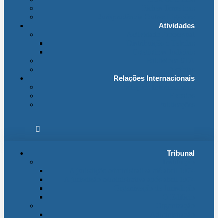
Fichas Temáticas
Jurisprudência Outras Ligações
Atividades
Actividade Processual
Distribuição e Tabelas
Estatísticas Judiciais
Biblioteca STA
Notícias
Relações Internacionais
Relações Internacionais
Eventos
Publicações
Tribunal
Instituição
A jurisdição administrativa até abril 1974
A jurisdição administrativa após abril 1974
Organização da Jurisdição
O Edifício
Organização
Administração