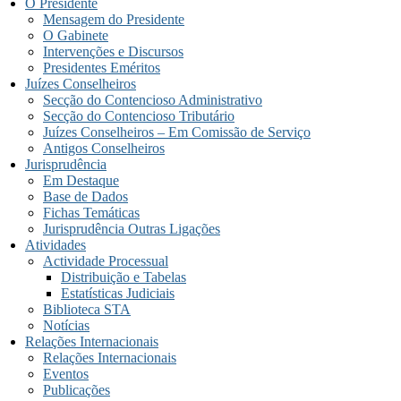
O Presidente
Mensagem do Presidente
O Gabinete
Intervenções e Discursos
Presidentes Eméritos
Juízes Conselheiros
Secção do Contencioso Administrativo
Secção do Contencioso Tributário
Juízes Conselheiros – Em Comissão de Serviço
Antigos Conselheiros
Jurisprudência
Em Destaque
Base de Dados
Fichas Temáticas
Jurisprudência Outras Ligações
Atividades
Actividade Processual
Distribuição e Tabelas
Estatísticas Judiciais
Biblioteca STA
Notícias
Relações Internacionais
Relações Internacionais
Eventos
Publicações