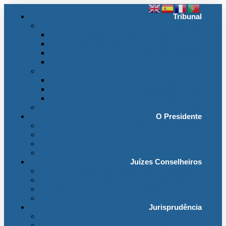
Tribunal
Instituição
A jurisdição administrativa até abril 1974
A jurisdição administrativa após abril 1974
Organização da Jurisdição
O Edifício
Organização
Administração
Organização Interna
Transparência
Contactos
O Presidente
Mensagem do Presidente
O Gabinete
Intervenções e Discursos
Presidentes Eméritos
Juízes Conselheiros
Secção do Contencioso Administrativo
Secção do Contencioso Tributário
Juízes Conselheiros – Em Comissão de Serviço
Antigos Conselheiros
Jurisprudência
Em Destaque
Base de Dados