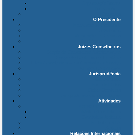
Organização Interna
Transparência
Contactos
O Presidente
Mensagem do Presidente
O Gabinete
Intervenções e Discursos
Presidentes Eméritos
Juízes Conselheiros
Secção do Contencioso Administrativo
Secção do Contencioso Tributário
Juízes Conselheiros – Em Comissão de Serviço
Antigos Conselheiros
Jurisprudência
Em Destaque
Base de Dados
Fichas Temáticas
Jurisprudência Outras Ligações
Atividades
Actividade Processual
Distribuição e Tabelas
Estatísticas Judiciais
Biblioteca STA
Notícias
Relações Internacionais