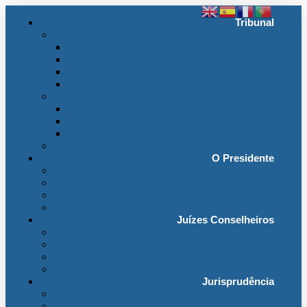
Tribunal
Instituição
A jurisdição administrativa até abril 1974
A jurisdição administrativa após abril 1974
Organização da Jurisdição
O Edifício
Organização
Administração
Organização Interna
Transparência
Contactos
O Presidente
Mensagem do Presidente
O Gabinete
Intervenções e Discursos
Presidentes Eméritos
Juízes Conselheiros
Secção do Contencioso Administrativo
Secção do Contencioso Tributário
Juízes Conselheiros – Em Comissão de Serviço
Antigos Conselheiros
Jurisprudência
Em Destaque
Base de Dados