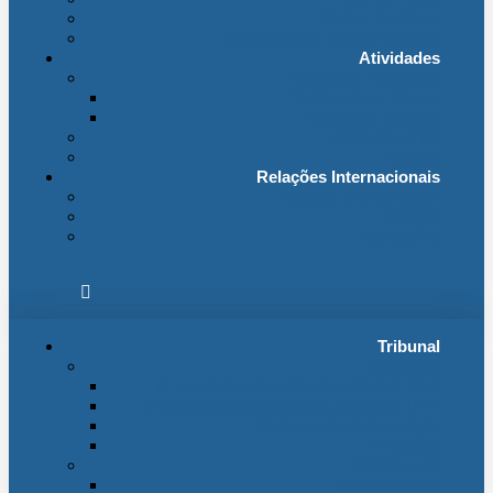
Fichas Temáticas
Jurisprudência Outras Ligações
Atividades
Actividade Processual
Distribuição e Tabelas
Estatísticas Judiciais
Biblioteca STA
Notícias
Relações Internacionais
Relações Internacionais
Eventos
Publicações
Tribunal
Instituição
A jurisdição administrativa até abril 1974
A jurisdição administrativa após abril 1974
Organização da Jurisdição
O Edifício
Organização
Administração