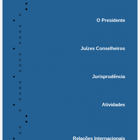
Organização Interna
Transparência
Contactos
O Presidente
Mensagem do Presidente
O Gabinete
Intervenções e Discursos
Presidentes Eméritos
Juízes Conselheiros
Secção do Contencioso Administrativo
Secção do Contencioso Tributário
Juízes Conselheiros – Em Comissão de Serviço
Antigos Conselheiros
Jurisprudência
Em Destaque
Base de Dados
Fichas Temáticas
Jurisprudência Outras Ligações
Atividades
Actividade Processual
Distribuição e Tabelas
Estatísticas Judiciais
Biblioteca STA
Notícias
Relações Internacionais