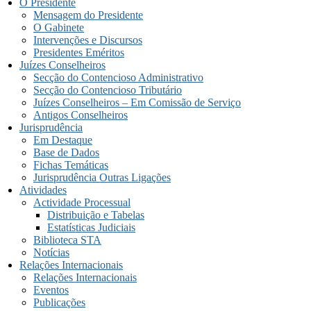
O Presidente
Mensagem do Presidente
O Gabinete
Intervenções e Discursos
Presidentes Eméritos
Juízes Conselheiros
Secção do Contencioso Administrativo
Secção do Contencioso Tributário
Juízes Conselheiros – Em Comissão de Serviço
Antigos Conselheiros
Jurisprudência
Em Destaque
Base de Dados
Fichas Temáticas
Jurisprudência Outras Ligações
Atividades
Actividade Processual
Distribuição e Tabelas
Estatísticas Judiciais
Biblioteca STA
Notícias
Relações Internacionais
Relações Internacionais
Eventos
Publicações