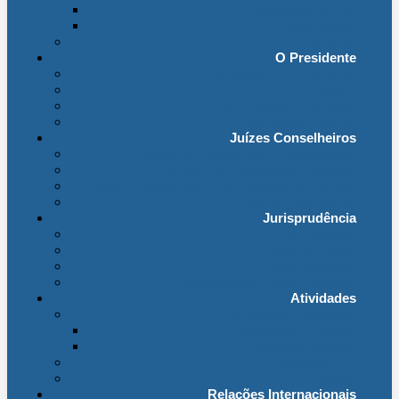
Organização Interna
Transparência
Contactos
O Presidente
Mensagem do Presidente
O Gabinete
Intervenções e Discursos
Presidentes Eméritos
Juízes Conselheiros
Secção do Contencioso Administrativo
Secção do Contencioso Tributário
Juízes Conselheiros – Em Comissão de Serviço
Antigos Conselheiros
Jurisprudência
Em Destaque
Base de Dados
Fichas Temáticas
Jurisprudência Outras Ligações
Atividades
Actividade Processual
Distribuição e Tabelas
Estatísticas Judiciais
Biblioteca STA
Notícias
Relações Internacionais