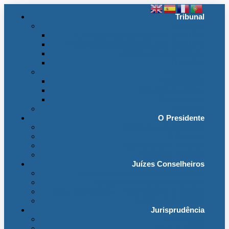
Tribunal
Instituição
A jurisdição administrativa até abril 1974
A jurisdição administrativa após abril 1974
Organização da Jurisdição
O Edifício
Organização
Administração
Organização Interna
Transparência
Contactos
O Presidente
Mensagem do Presidente
O Gabinete
Intervenções e Discursos
Presidentes Eméritos
Juízes Conselheiros
Secção do Contencioso Administrativo
Secção do Contencioso Tributário
Juízes Conselheiros – Em Comissão de Serviço
Antigos Conselheiros
Jurisprudência
Em Destaque
Base de Dados