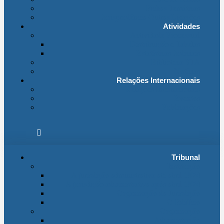
Fichas Temáticas
Jurisprudência Outras Ligações
Atividades
Actividade Processual
Distribuição e Tabelas
Estatísticas Judiciais
Biblioteca STA
Notícias
Relações Internacionais
Relações Internacionais
Eventos
Publicações
Tribunal
Instituição
A jurisdição administrativa até abril 1974
A jurisdição administrativa após abril 1974
Organização da Jurisdição
O Edifício
Organização
Administração