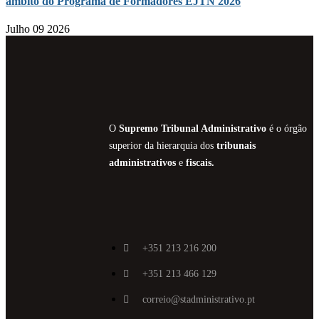
âmbito do Programa de Formadores EJTN 2026
Julho 09 2026
O
Supremo Tribunal Administrativo
é o órgão
superior da hierarquia dos
tribunais
administrativos
e
fiscais.
+351 213 216 200
+351 213 466 129
correio@stadministrativo.pt