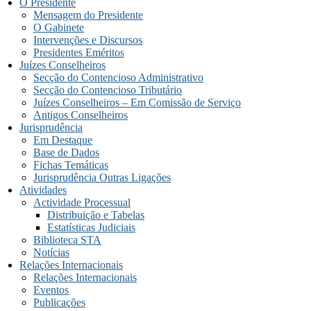
O Presidente
Mensagem do Presidente
O Gabinete
Intervenções e Discursos
Presidentes Eméritos
Juízes Conselheiros
Secção do Contencioso Administrativo
Secção do Contencioso Tributário
Juízes Conselheiros – Em Comissão de Serviço
Antigos Conselheiros
Jurisprudência
Em Destaque
Base de Dados
Fichas Temáticas
Jurisprudência Outras Ligações
Atividades
Actividade Processual
Distribuição e Tabelas
Estatísticas Judiciais
Biblioteca STA
Notícias
Relações Internacionais
Relações Internacionais
Eventos
Publicações