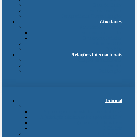
Base de Dados
Fichas Temáticas
Jurisprudência Outras Ligações
Atividades
Actividade Processual
Distribuição e Tabelas
Estatísticas Judiciais
Biblioteca STA
Notícias
Relações Internacionais
Relações Internacionais
Eventos
Publicações
Tribunal
Instituição
A jurisdição administrativa até abril 1974
A jurisdição administrativa após abril 1974
Organização da Jurisdição
O Edifício
Organização