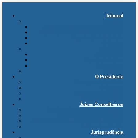
Tribunal
Instituição
A jurisdição administrativa até abril 1974
A jurisdição administrativa após abril 1974
Organização da Jurisdição
O Edifício
Organização
Administração
Organização Interna
Transparência
Contactos
O Presidente
Mensagem do Presidente
O Gabinete
Intervenções e Discursos
Presidentes Eméritos
Juízes Conselheiros
Secção do Contencioso Administrativo
Secção do Contencioso Tributário
Juízes Conselheiros – Em Comissão de Serviço
Antigos Conselheiros
Jurisprudência
Em Destaque