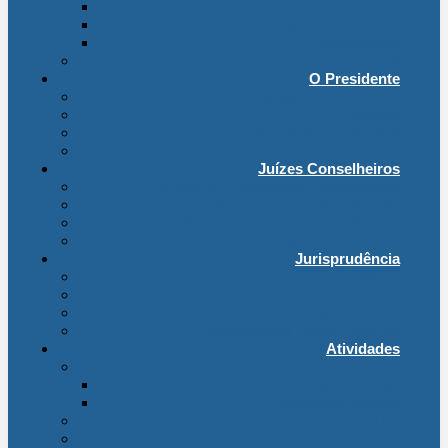
Administração
Organização Interna
Transparência
Contactos
O Presidente
Mensagem do Presidente
O Gabinete
Intervenções e Discursos
Presidentes Eméritos
Juízes Conselheiros
Secção do Contencioso Administrativo
Secção do Contencioso Tributário
Juízes Conselheiros – Em Comissão de Serviço
Antigos Conselheiros
Jurisprudência
Em Destaque
Base de Dados
Fichas Temáticas
Jurisprudência Outras Ligações
Atividades
Actividade Processual
Distribuição e Tabelas
Estatísticas Judiciais
Biblioteca STA
Notícias