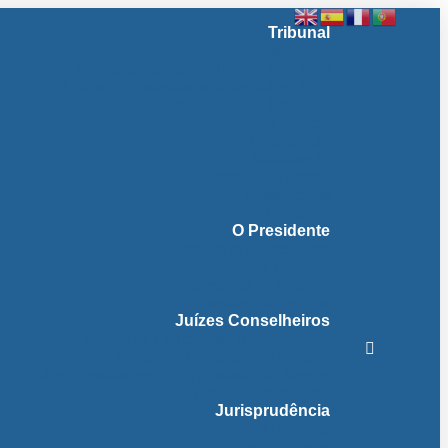
Tribunal
Instituição
A jurisdição administrativa até abril 1974
A jurisdição administrativa após abril 1974
Organização da Jurisdição
O Edifício
Organização
Administração
Organização Interna
Transparência
Contactos
O Presidente
Mensagem do Presidente
O Gabinete
Intervenções e Discursos
Presidentes Eméritos
Juízes Conselheiros
Secção do Contencioso Administrativo
Secção do Contencioso Tributário
Juízes Conselheiros – Em Comissão de Serviço
Antigos Conselheiros
Jurisprudência
Em Destaque
Base de Dados