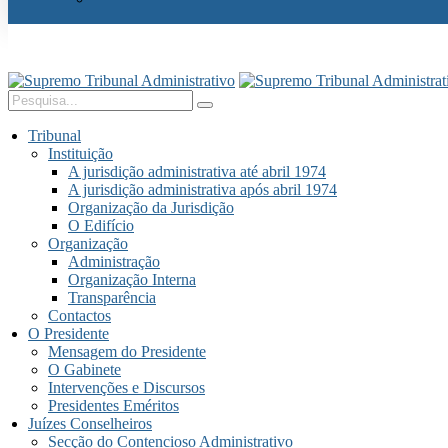
Tribunal
Instituição
A jurisdição administrativa até abril 1974
A jurisdição administrativa após abril 1974
Organização da Jurisdição
O Edifício
Organização
Administração
Organização Interna
Transparência
Contactos
O Presidente
Mensagem do Presidente
O Gabinete
Intervenções e Discursos
Presidentes Eméritos
Juízes Conselheiros
Secção do Contencioso Administrativo