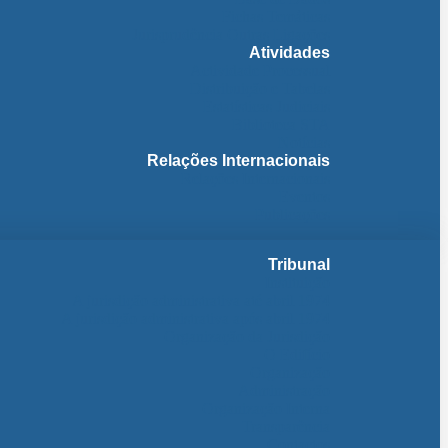
Fichas Temáticas
Jurisprudência Outras Ligações
Atividades
Actividade Processual
Distribuição e Tabelas
Estatísticas Judiciais
Biblioteca STA
Notícias
Relações Internacionais
Relações Internacionais
Eventos
Publicações
Tribunal
Instituição
A jurisdição administrativa até abril 1974
A jurisdição administrativa após abril 1974
Organização da Jurisdição
O Edifício
Organização
Administração
Organização Interna
Transparência
Contactos