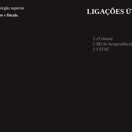
órgão superior
LIGAÇÕES Ú
os
e
fiscais.
eTribunal
BD de Jurisprudência
CSTAF