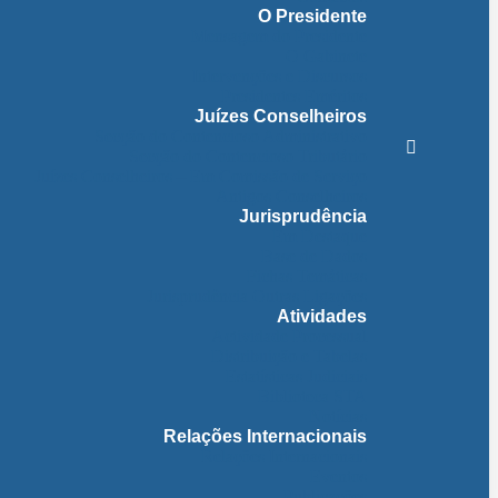
O Presidente
Mensagem do Presidente
O Gabinete
Intervenções e Discursos
Presidentes Eméritos
Juízes Conselheiros
Secção do Contencioso Administrativo
Secção do Contencioso Tributário
Juízes Conselheiros – Em Comissão de Serviço
Antigos Conselheiros
Jurisprudência
Em Destaque
Base de Dados
Fichas Temáticas
Jurisprudência Outras Ligações
Atividades
Actividade Processual
Distribuição e Tabelas
Estatísticas Judiciais
Biblioteca STA
Notícias
Relações Internacionais
Relações Internacionais
Eventos
Publicações