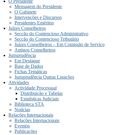
O Presidente
Mensagem do Presidente
O Gabinete
Intervenções e Discursos
Presidentes Eméritos
Juízes Conselheiros
Secção do Contencioso Administrativo
Secção do Contencioso Tributário
Juízes Conselheiros – Em Comissão de Serviço
Antigos Conselheiros
Jurisprudência
Em Destaque
Base de Dados
Fichas Temáticas
Jurisprudência Outras Ligações
Atividades
Actividade Processual
Distribuição e Tabelas
Estatísticas Judiciais
Biblioteca STA
Notícias
Relações Internacionais
Relações Internacionais
Eventos
Publicações