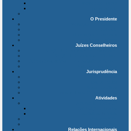
Organização Interna
Transparência
Contactos
O Presidente
Mensagem do Presidente
O Gabinete
Intervenções e Discursos
Presidentes Eméritos
Juízes Conselheiros
Secção do Contencioso Administrativo
Secção do Contencioso Tributário
Juízes Conselheiros – Em Comissão de Serviço
Antigos Conselheiros
Jurisprudência
Em Destaque
Base de Dados
Fichas Temáticas
Jurisprudência Outras Ligações
Atividades
Actividade Processual
Distribuição e Tabelas
Estatísticas Judiciais
Biblioteca STA
Notícias
Relações Internacionais