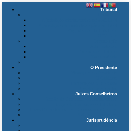
Tribunal
Instituição
A jurisdição administrativa até abril 1974
A jurisdição administrativa após abril 1974
Organização da Jurisdição
O Edifício
Organização
Administração
Organização Interna
Transparência
Contactos
O Presidente
Mensagem do Presidente
O Gabinete
Intervenções e Discursos
Presidentes Eméritos
Juízes Conselheiros
Secção do Contencioso Administrativo
Secção do Contencioso Tributário
Juízes Conselheiros – Em Comissão de Serviço
Antigos Conselheiros
Jurisprudência
Em Destaque
Base de Dados