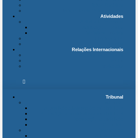
Fichas Temáticas
Jurisprudência Outras Ligações
Atividades
Actividade Processual
Distribuição e Tabelas
Estatísticas Judiciais
Biblioteca STA
Notícias
Relações Internacionais
Relações Internacionais
Eventos
Publicações
Tribunal
Instituição
A jurisdição administrativa até abril 1974
A jurisdição administrativa após abril 1974
Organização da Jurisdição
O Edifício
Organização
Administração