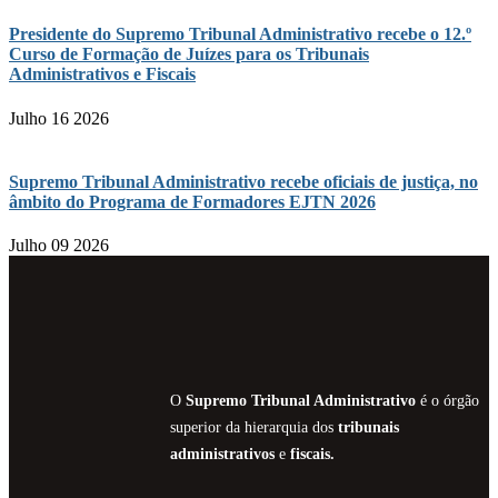
Presidente do Supremo Tribunal Administrativo recebe o 12.º
Curso de Formação de Juízes para os Tribunais
Administrativos e Fiscais
Julho 16 2026
Supremo Tribunal Administrativo recebe oficiais de justiça, no
âmbito do Programa de Formadores EJTN 2026
Julho 09 2026
O
Supremo Tribunal Administrativo
é o órgão
superior da hierarquia dos
tribunais
administrativos
e
fiscais.