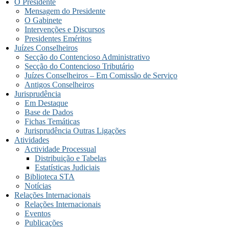
O Presidente
Mensagem do Presidente
O Gabinete
Intervenções e Discursos
Presidentes Eméritos
Juízes Conselheiros
Secção do Contencioso Administrativo
Secção do Contencioso Tributário
Juízes Conselheiros – Em Comissão de Serviço
Antigos Conselheiros
Jurisprudência
Em Destaque
Base de Dados
Fichas Temáticas
Jurisprudência Outras Ligações
Atividades
Actividade Processual
Distribuição e Tabelas
Estatísticas Judiciais
Biblioteca STA
Notícias
Relações Internacionais
Relações Internacionais
Eventos
Publicações