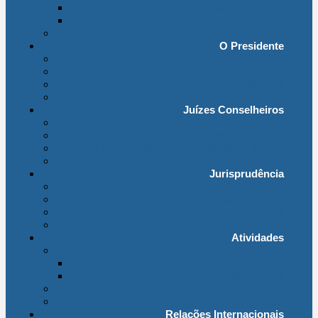
Organização Interna
Transparência
Contactos
O Presidente
Mensagem do Presidente
O Gabinete
Intervenções e Discursos
Presidentes Eméritos
Juízes Conselheiros
Secção do Contencioso Administrativo
Secção do Contencioso Tributário
Juízes Conselheiros – Em Comissão de Serviço
Antigos Conselheiros
Jurisprudência
Em Destaque
Base de Dados
Fichas Temáticas
Jurisprudência Outras Ligações
Atividades
Actividade Processual
Distribuição e Tabelas
Estatísticas Judiciais
Biblioteca STA
Notícias
Relações Internacionais