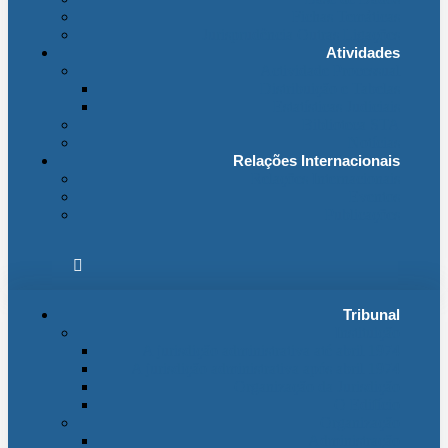
Fichas Temáticas
Jurisprudência Outras Ligações
Atividades
Actividade Processual
Distribuição e Tabelas
Estatísticas Judiciais
Biblioteca STA
Notícias
Relações Internacionais
Relações Internacionais
Eventos
Publicações
Tribunal
Instituição
A jurisdição administrativa até abril 1974
A jurisdição administrativa após abril 1974
Organização da Jurisdição
O Edifício
Organização
Administração