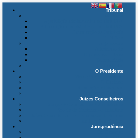
Tribunal
Instituição
A jurisdição administrativa até abril 1974
A jurisdição administrativa após abril 1974
Organização da Jurisdição
O Edifício
Organização
Administração
Organização Interna
Transparência
Contactos
O Presidente
Mensagem do Presidente
O Gabinete
Intervenções e Discursos
Presidentes Eméritos
Juízes Conselheiros
Secção do Contencioso Administrativo
Secção do Contencioso Tributário
Juízes Conselheiros – Em Comissão de Serviço
Antigos Conselheiros
Jurisprudência
Em Destaque
Base de Dados