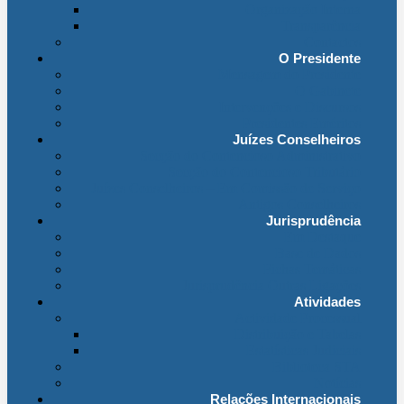
Organização Interna
Transparência
Contactos
O Presidente
Mensagem do Presidente
O Gabinete
Intervenções e Discursos
Presidentes Eméritos
Juízes Conselheiros
Secção do Contencioso Administrativo
Secção do Contencioso Tributário
Juízes Conselheiros – Em Comissão de Serviço
Antigos Conselheiros
Jurisprudência
Em Destaque
Base de Dados
Fichas Temáticas
Jurisprudência Outras Ligações
Atividades
Actividade Processual
Distribuição e Tabelas
Estatísticas Judiciais
Biblioteca STA
Notícias
Relações Internacionais