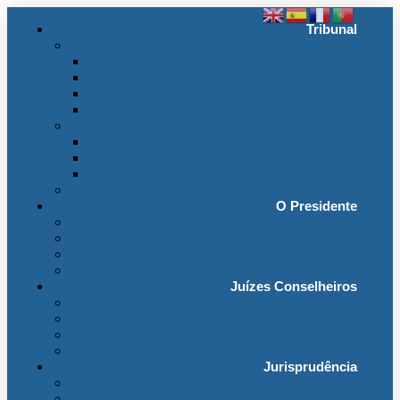
Tribunal
Instituição
A jurisdição administrativa até abril 1974
A jurisdição administrativa após abril 1974
Organização da Jurisdição
O Edifício
Organização
Administração
Organização Interna
Transparência
Contactos
O Presidente
Mensagem do Presidente
O Gabinete
Intervenções e Discursos
Presidentes Eméritos
Juízes Conselheiros
Secção do Contencioso Administrativo
Secção do Contencioso Tributário
Juízes Conselheiros – Em Comissão de Serviço
Antigos Conselheiros
Jurisprudência
Em Destaque
Base de Dados