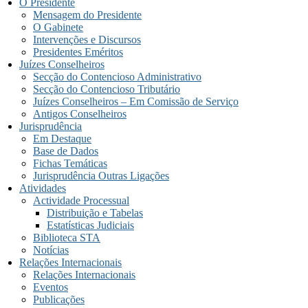
O Presidente
Mensagem do Presidente
O Gabinete
Intervenções e Discursos
Presidentes Eméritos
Juízes Conselheiros
Secção do Contencioso Administrativo
Secção do Contencioso Tributário
Juízes Conselheiros – Em Comissão de Serviço
Antigos Conselheiros
Jurisprudência
Em Destaque
Base de Dados
Fichas Temáticas
Jurisprudência Outras Ligações
Atividades
Actividade Processual
Distribuição e Tabelas
Estatísticas Judiciais
Biblioteca STA
Notícias
Relações Internacionais
Relações Internacionais
Eventos
Publicações