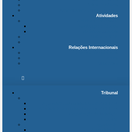
Fichas Temáticas
Jurisprudência Outras Ligações
Atividades
Actividade Processual
Distribuição e Tabelas
Estatísticas Judiciais
Biblioteca STA
Notícias
Relações Internacionais
Relações Internacionais
Eventos
Publicações
Tribunal
Instituição
A jurisdição administrativa até abril 1974
A jurisdição administrativa após abril 1974
Organização da Jurisdição
O Edifício
Organização
Administração