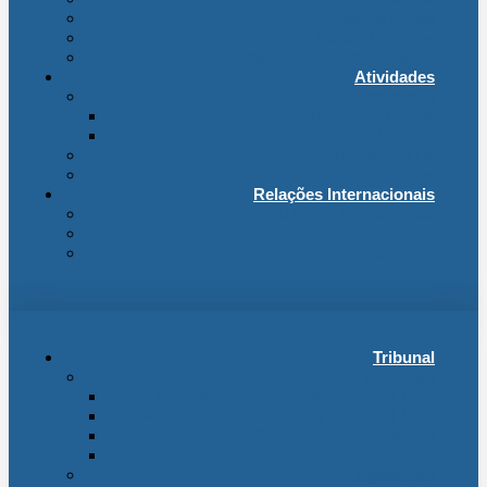
Base de Dados
Fichas Temáticas
Jurisprudência Outras Ligações
Atividades
Actividade Processual
Distribuição e Tabelas
Estatísticas Judiciais
Biblioteca STA
Notícias
Relações Internacionais
Relações Internacionais
Eventos
Publicações
Tribunal
Instituição
A jurisdição administrativa até abril 1974
A jurisdição administrativa após abril 1974
Organização da Jurisdição
O Edifício
Organização