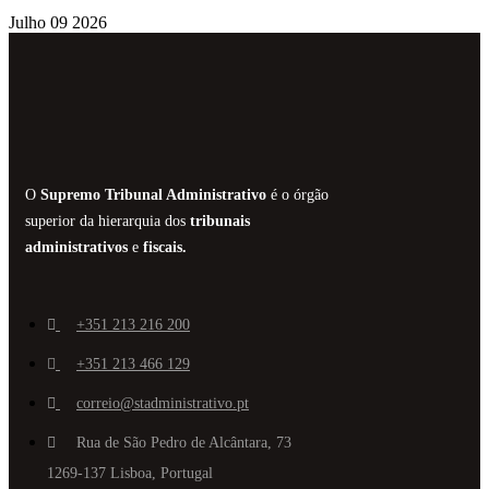
Julho 09 2026
O
Supremo Tribunal Administrativo
é o órgão
superior da hierarquia dos
tribunais
administrativos
e
fiscais.
+351 213 216 200
+351 213 466 129
correio@stadministrativo.pt
Rua de São Pedro de Alcântara, 73
1269-137 Lisboa, Portugal