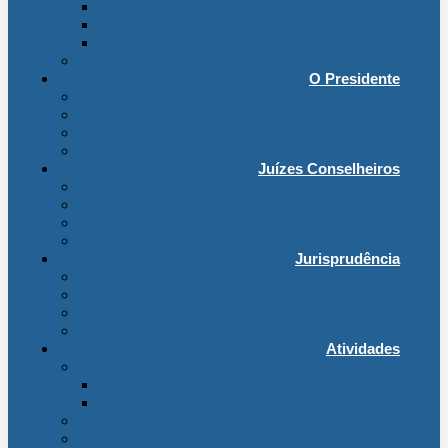
Administração
Organização Interna
Transparência
Contactos
O Presidente
Mensagem do Presidente
O Gabinete
Intervenções e Discursos
Presidentes Eméritos
Juízes Conselheiros
Secção do Contencioso Administrativo
Secção do Contencioso Tributário
Juízes Conselheiros – Em Comissão de Serviço
Antigos Conselheiros
Jurisprudência
Em Destaque
Base de Dados
Fichas Temáticas
Jurisprudência Outras Ligações
Atividades
Actividade Processual
Distribuição e Tabelas
Estatísticas Judiciais
Biblioteca STA
Notícias