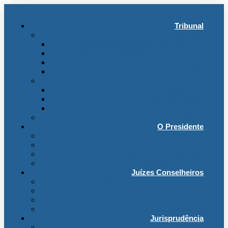
Tribunal
Instituição
A jurisdição administrativa até abril 1974
A jurisdição administrativa após abril 1974
Organização da Jurisdição
O Edifício
Organização
Administração
Organização Interna
Transparência
Contactos
O Presidente
Mensagem do Presidente
O Gabinete
Intervenções e Discursos
Presidentes Eméritos
Juízes Conselheiros
Secção do Contencioso Administrativo
Secção do Contencioso Tributário
Juízes Conselheiros – Em Comissão de Serviço
Antigos Conselheiros
Jurisprudência
Em Destaque