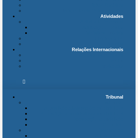
Fichas Temáticas
Jurisprudência Outras Ligações
Atividades
Actividade Processual
Distribuição e Tabelas
Estatísticas Judiciais
Biblioteca STA
Notícias
Relações Internacionais
Relações Internacionais
Eventos
Publicações
Tribunal
Instituição
A jurisdição administrativa até abril 1974
A jurisdição administrativa após abril 1974
Organização da Jurisdição
O Edifício
Organização
Administração