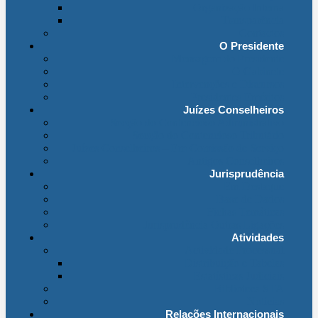
Organização Interna
Transparência
Contactos
O Presidente
Mensagem do Presidente
O Gabinete
Intervenções e Discursos
Presidentes Eméritos
Juízes Conselheiros
Secção do Contencioso Administrativo
Secção do Contencioso Tributário
Juízes Conselheiros – Em Comissão de Serviço
Antigos Conselheiros
Jurisprudência
Em Destaque
Base de Dados
Fichas Temáticas
Jurisprudência Outras Ligações
Atividades
Actividade Processual
Distribuição e Tabelas
Estatísticas Judiciais
Biblioteca STA
Notícias
Relações Internacionais