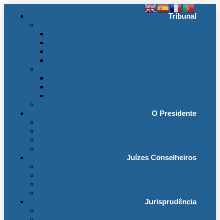
Tribunal
Instituição
A jurisdição administrativa até abril 1974
A jurisdição administrativa após abril 1974
Organização da Jurisdição
O Edifício
Organização
Administração
Organização Interna
Transparência
Contactos
O Presidente
Mensagem do Presidente
O Gabinete
Intervenções e Discursos
Presidentes Eméritos
Juízes Conselheiros
Secção do Contencioso Administrativo
Secção do Contencioso Tributário
Juízes Conselheiros – Em Comissão de Serviço
Antigos Conselheiros
Jurisprudência
Em Destaque
Base de Dados