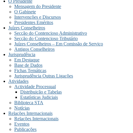
O Presidente
Mensagem do Presidente
O Gabinete
Intervenções e Discursos
Presidentes Eméritos
Juízes Conselheiros
Secção do Contencioso Administrativo
Secção do Contencioso Tributário
Juízes Conselheiros – Em Comissão de Serviço
Antigos Conselheiros
Jurisprudência
Em Destaque
Base de Dados
Fichas Temáticas
Jurisprudência Outras Ligações
Atividades
Actividade Processual
Distribuição e Tabelas
Estatísticas Judiciais
Biblioteca STA
Notícias
Relações Internacionais
Relações Internacionais
Eventos
Publicações