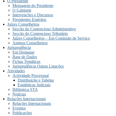
O Presidente
Mensagem do Presidente
O Gabinete
Intervenções e Discursos
Presidentes Eméritos
Juízes Conselheiros
Secção do Contencioso Administrativo
Secção do Contencioso Tributário
Juízes Conselheiros – Em Comissão de Serviço
Antigos Conselheiros
Jurisprudência
Em Destaque
Base de Dados
Fichas Temáticas
Jurisprudência Outras Ligações
Atividades
Actividade Processual
Distribuição e Tabelas
Estatísticas Judiciais
Biblioteca STA
Notícias
Relações Internacionais
Relações Internacionais
Eventos
Publicações