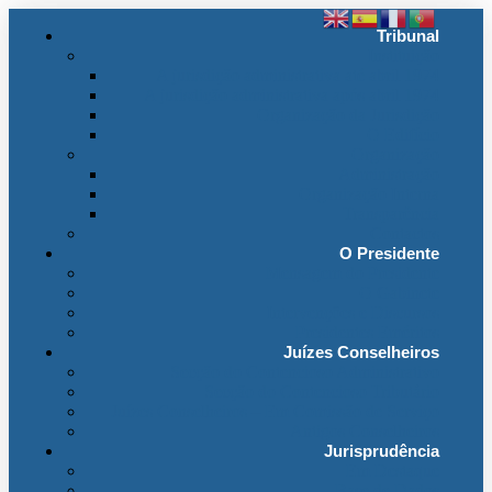
Tribunal
Instituição
A jurisdição administrativa até abril 1974
A jurisdição administrativa após abril 1974
Organização da Jurisdição
O Edifício
Organização
Administração
Organização Interna
Transparência
Contactos
O Presidente
Mensagem do Presidente
O Gabinete
Intervenções e Discursos
Presidentes Eméritos
Juízes Conselheiros
Secção do Contencioso Administrativo
Secção do Contencioso Tributário
Juízes Conselheiros – Em Comissão de Serviço
Antigos Conselheiros
Jurisprudência
Em Destaque
Base de Dados