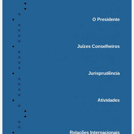
Organização Interna
Transparência
Contactos
O Presidente
Mensagem do Presidente
O Gabinete
Intervenções e Discursos
Presidentes Eméritos
Juízes Conselheiros
Secção do Contencioso Administrativo
Secção do Contencioso Tributário
Juízes Conselheiros – Em Comissão de Serviço
Antigos Conselheiros
Jurisprudência
Em Destaque
Base de Dados
Fichas Temáticas
Jurisprudência Outras Ligações
Atividades
Actividade Processual
Distribuição e Tabelas
Estatísticas Judiciais
Biblioteca STA
Notícias
Relações Internacionais