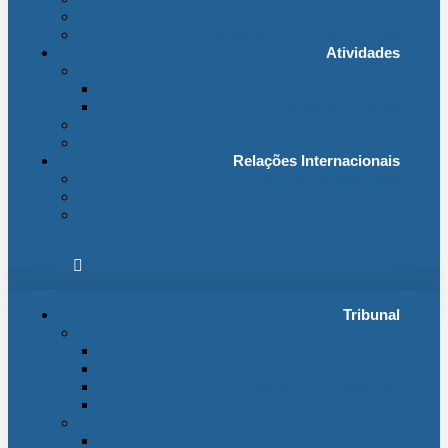
Fichas Temáticas
Jurisprudência Outras Ligações
Atividades
Actividade Processual
Distribuição e Tabelas
Estatísticas Judiciais
Biblioteca STA
Notícias
Relações Internacionais
Relações Internacionais
Eventos
Publicações
Tribunal
Instituição
A jurisdição administrativa até abril 1974
A jurisdição administrativa após abril 1974
Organização da Jurisdição
O Edifício
Organização
Administração