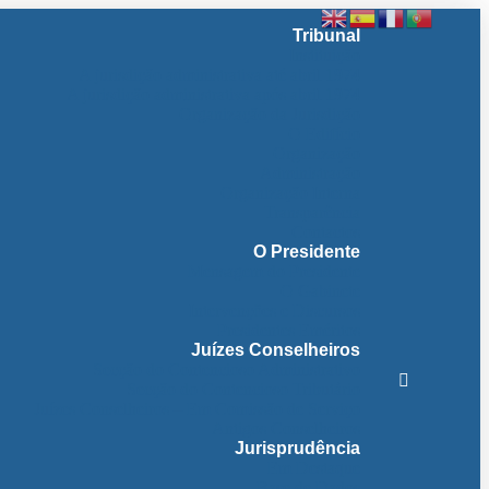
Tribunal
Instituição
A jurisdição administrativa até abril 1974
A jurisdição administrativa após abril 1974
Organização da Jurisdição
O Edifício
Organização
Administração
Organização Interna
Transparência
Contactos
O Presidente
Mensagem do Presidente
O Gabinete
Intervenções e Discursos
Presidentes Eméritos
Juízes Conselheiros
Secção do Contencioso Administrativo
Secção do Contencioso Tributário
Juízes Conselheiros – Em Comissão de Serviço
Antigos Conselheiros
Jurisprudência
Em Destaque
Base de Dados