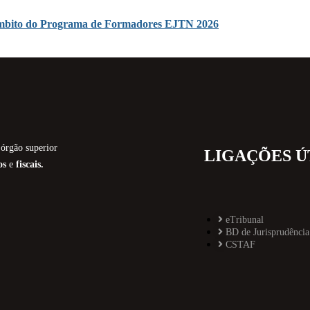
o âmbito do Programa de Formadores EJTN 2026
órgão superior
LIGAÇÕES Ú
os
e
fiscais.
eTribunal
BD de Jurisprudência
CSTAF