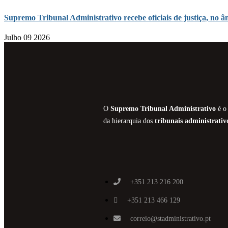
Supremo Tribunal Administrativo recebe oficiais de justiça, n
Julho 09 2026
O
Supremo Tribunal Administrativo
é o 
da hierarquia dos
tribunais administrativ
+351 213 216 200
+351 213 466 129
correio@stadministrativo.pt