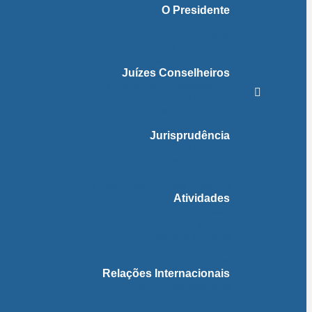
O Presidente
Mensagem do Presidente
O Gabinete
Intervenções e Discursos
Presidentes Eméritos
Juízes Conselheiros
Secção do Contencioso Administrativo
Secção do Contencioso Tributário
Juízes Conselheiros – Em Comissão de Serviço
Antigos Conselheiros
Jurisprudência
Em Destaque
Base de Dados
Fichas Temáticas
Jurisprudência Outras Ligações
Atividades
Actividade Processual
Distribuição e Tabelas
Estatísticas Judiciais
Biblioteca STA
Notícias
Relações Internacionais
Relações Internacionais
Eventos
Publicações