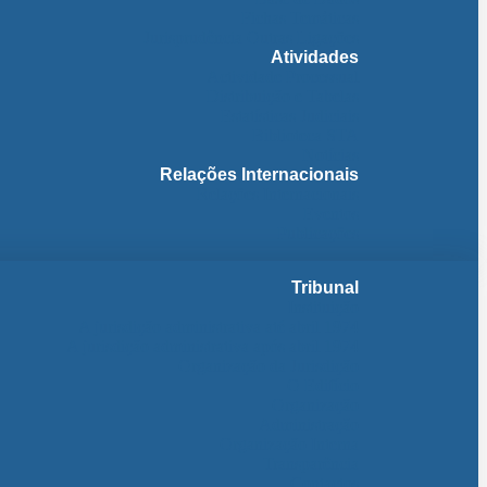
Fichas Temáticas
Jurisprudência Outras Ligações
Atividades
Actividade Processual
Distribuição e Tabelas
Estatísticas Judiciais
Biblioteca STA
Notícias
Relações Internacionais
Relações Internacionais
Eventos
Publicações
Tribunal
Instituição
A jurisdição administrativa até abril 1974
A jurisdição administrativa após abril 1974
Organização da Jurisdição
O Edifício
Organização
Administração
Organização Interna
Transparência
Contactos