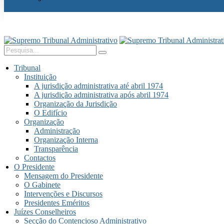
Tribunal
Instituição
A jurisdição administrativa até abril 1974
A jurisdição administrativa após abril 1974
Organização da Jurisdição
O Edifício
Organização
Administração
Organização Interna
Transparência
Contactos
O Presidente
Mensagem do Presidente
O Gabinete
Intervenções e Discursos
Presidentes Eméritos
Juízes Conselheiros
Secção do Contencioso Administrativo