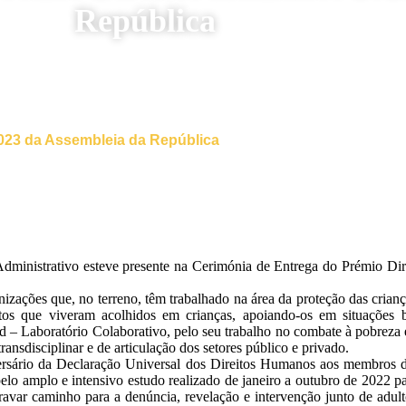
República
023 da Assembleia da República
dministrativo esteve presente na Cerimónia de Entrega do Prémio Dir
zações que, no terreno, têm trabalhado na área da proteção das crianç
tos que viveram acolhidos em crianças, apoiando-os em situações bur
d – Laboratório Colaborativo, pelo seu trabalho no combate à pobreza e 
ransdisciplinar e de articulação dos setores público e privado.
ersário da Declaração Universal dos Direitos Humanos aos membros d
pelo amplo e intensivo estudo realizado de janeiro a outubro de 2022 p
bravar caminho para a denúncia, revelação e intervenção junto de adult