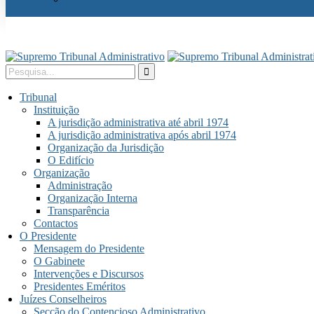
Tribunal
Instituição
A jurisdição administrativa até abril 1974
A jurisdição administrativa após abril 1974
Organização da Jurisdição
O Edifício
Organização
Administração
Organização Interna
Transparência
Contactos
O Presidente
Mensagem do Presidente
O Gabinete
Intervenções e Discursos
Presidentes Eméritos
Juízes Conselheiros
Secção do Contencioso Administrativo