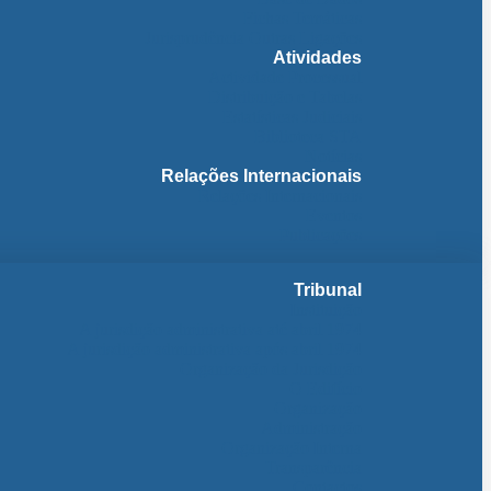
Fichas Temáticas
Jurisprudência Outras Ligações
Atividades
Actividade Processual
Distribuição e Tabelas
Estatísticas Judiciais
Biblioteca STA
Notícias
Relações Internacionais
Relações Internacionais
Eventos
Publicações
Tribunal
Instituição
A jurisdição administrativa até abril 1974
A jurisdição administrativa após abril 1974
Organização da Jurisdição
O Edifício
Organização
Administração
Organização Interna
Transparência
Contactos