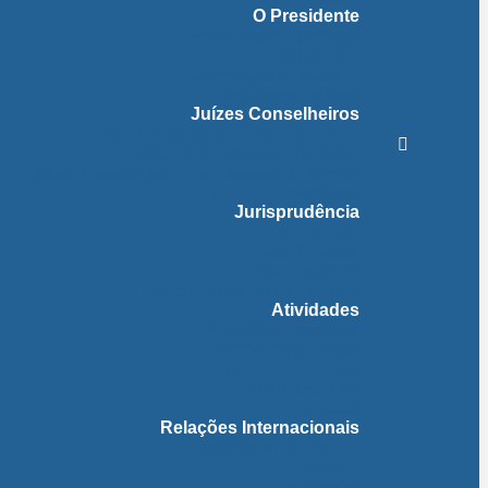
O Presidente
Mensagem do Presidente
O Gabinete
Intervenções e Discursos
Presidentes Eméritos
Juízes Conselheiros
Secção do Contencioso Administrativo
Secção do Contencioso Tributário
Juízes Conselheiros – Em Comissão de Serviço
Antigos Conselheiros
Jurisprudência
Em Destaque
Base de Dados
Fichas Temáticas
Jurisprudência Outras Ligações
Atividades
Actividade Processual
Distribuição e Tabelas
Estatísticas Judiciais
Biblioteca STA
Notícias
Relações Internacionais
Relações Internacionais
Eventos
Publicações