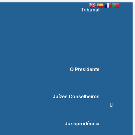
Tribunal
Instituição
A jurisdição administrativa até abril 1974
A jurisdição administrativa após abril 1974
Organização da Jurisdição
O Edifício
Organização
Administração
Organização Interna
Transparência
Contactos
O Presidente
Mensagem do Presidente
O Gabinete
Intervenções e Discursos
Presidentes Eméritos
Juízes Conselheiros
Secção do Contencioso Administrativo
Secção do Contencioso Tributário
Juízes Conselheiros – Em Comissão de Serviço
Antigos Conselheiros
Jurisprudência
Em Destaque
Base de Dados