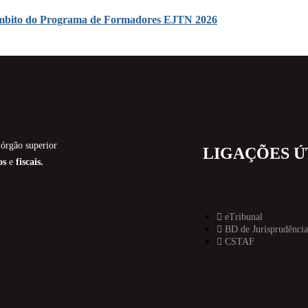
o âmbito do Programa de Formadores EJTN 2026
órgão superior
LIGAÇÕES Ú
os
e
fiscais.
eTribunal
BD de Jurisprudência
CSTAF