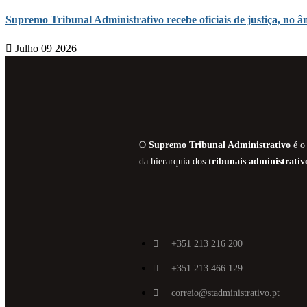
Supremo Tribunal Administrativo recebe oficiais de justiça, n
Julho 09 2026
O
Supremo Tribunal Administrativo
é o 
da hierarquia dos
tribunais administrativ
+351 213 216 200
+351 213 466 129
correio@stadministrativo.pt