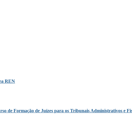
área REN
rso de Formação de Juízes para os Tribunais Administrativos e Fis