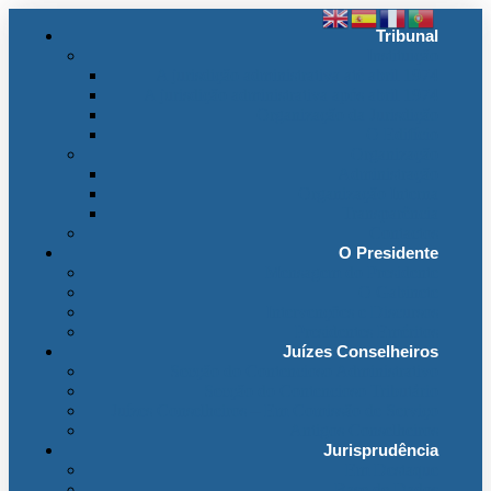
Tribunal
Instituição
A jurisdição administrativa até abril 1974
A jurisdição administrativa após abril 1974
Organização da Jurisdição
O Edifício
Organização
Administração
Organização Interna
Transparência
Contactos
O Presidente
Mensagem do Presidente
O Gabinete
Intervenções e Discursos
Presidentes Eméritos
Juízes Conselheiros
Secção do Contencioso Administrativo
Secção do Contencioso Tributário
Juízes Conselheiros – Em Comissão de Serviço
Antigos Conselheiros
Jurisprudência
Em Destaque
Base de Dados