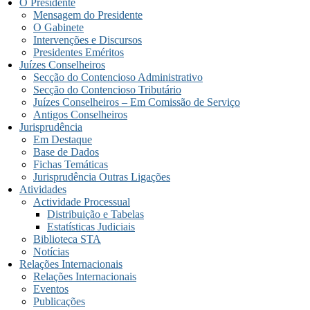
O Presidente
Mensagem do Presidente
O Gabinete
Intervenções e Discursos
Presidentes Eméritos
Juízes Conselheiros
Secção do Contencioso Administrativo
Secção do Contencioso Tributário
Juízes Conselheiros – Em Comissão de Serviço
Antigos Conselheiros
Jurisprudência
Em Destaque
Base de Dados
Fichas Temáticas
Jurisprudência Outras Ligações
Atividades
Actividade Processual
Distribuição e Tabelas
Estatísticas Judiciais
Biblioteca STA
Notícias
Relações Internacionais
Relações Internacionais
Eventos
Publicações