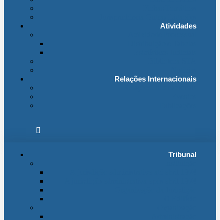
Fichas Temáticas
Jurisprudência Outras Ligações
Atividades
Actividade Processual
Distribuição e Tabelas
Estatísticas Judiciais
Biblioteca STA
Notícias
Relações Internacionais
Relações Internacionais
Eventos
Publicações
Tribunal
Instituição
A jurisdição administrativa até abril 1974
A jurisdição administrativa após abril 1974
Organização da Jurisdição
O Edifício
Organização
Administração