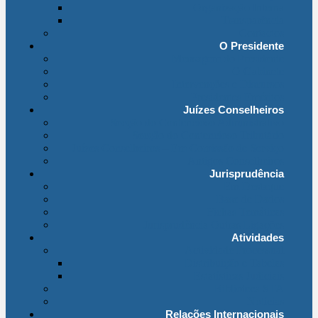
Organização Interna
Transparência
Contactos
O Presidente
Mensagem do Presidente
O Gabinete
Intervenções e Discursos
Presidentes Eméritos
Juízes Conselheiros
Secção do Contencioso Administrativo
Secção do Contencioso Tributário
Juízes Conselheiros – Em Comissão de Serviço
Antigos Conselheiros
Jurisprudência
Em Destaque
Base de Dados
Fichas Temáticas
Jurisprudência Outras Ligações
Atividades
Actividade Processual
Distribuição e Tabelas
Estatísticas Judiciais
Biblioteca STA
Notícias
Relações Internacionais