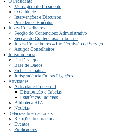
O Presidente
Mensagem do Presidente
O Gabinete
Intervenções e Discursos
Presidentes Eméritos
Juízes Conselheiros
Secção do Contencioso Administrativo
Secção do Contencioso Tributário
Juízes Conselheiros – Em Comissão de Serviço
Antigos Conselheiros
Jurisprudência
Em Destaque
Base de Dados
Fichas Temáticas
Jurisprudência Outras Ligações
Atividades
Actividade Processual
Distribuição e Tabelas
Estatísticas Judiciais
Biblioteca STA
Notícias
Relações Internacionais
Relações Internacionais
Eventos
Publicações