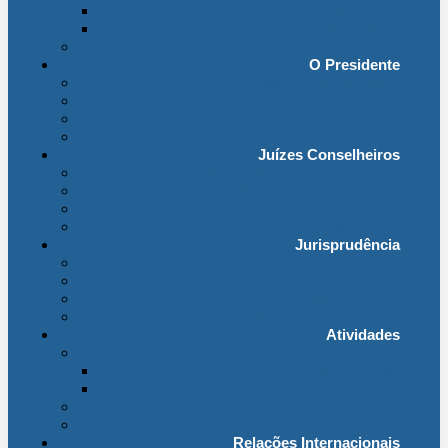
Organização Interna
Transparência
Contactos
O Presidente
Mensagem do Presidente
O Gabinete
Intervenções e Discursos
Presidentes Eméritos
Juízes Conselheiros
Secção do Contencioso Administrativo
Secção do Contencioso Tributário
Juízes Conselheiros – Em Comissão de Serviço
Antigos Conselheiros
Jurisprudência
Em Destaque
Base de Dados
Fichas Temáticas
Jurisprudência Outras Ligações
Atividades
Actividade Processual
Distribuição e Tabelas
Estatísticas Judiciais
Biblioteca STA
Notícias
Relações Internacionais