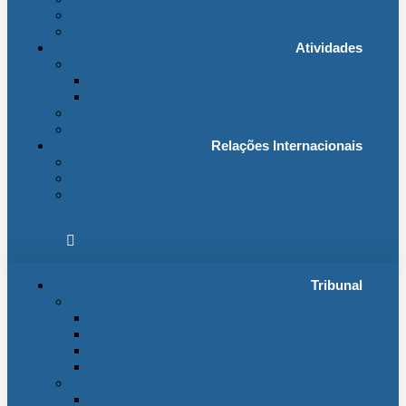
Fichas Temáticas
Jurisprudência Outras Ligações
Atividades
Actividade Processual
Distribuição e Tabelas
Estatísticas Judiciais
Biblioteca STA
Notícias
Relações Internacionais
Relações Internacionais
Eventos
Publicações
Tribunal
Instituição
A jurisdição administrativa até abril 1974
A jurisdição administrativa após abril 1974
Organização da Jurisdição
O Edifício
Organização
Administração