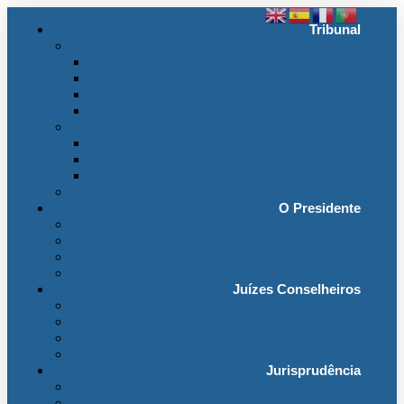
Tribunal
Instituição
A jurisdição administrativa até abril 1974
A jurisdição administrativa após abril 1974
Organização da Jurisdição
O Edifício
Organização
Administração
Organização Interna
Transparência
Contactos
O Presidente
Mensagem do Presidente
O Gabinete
Intervenções e Discursos
Presidentes Eméritos
Juízes Conselheiros
Secção do Contencioso Administrativo
Secção do Contencioso Tributário
Juízes Conselheiros – Em Comissão de Serviço
Antigos Conselheiros
Jurisprudência
Em Destaque
Base de Dados