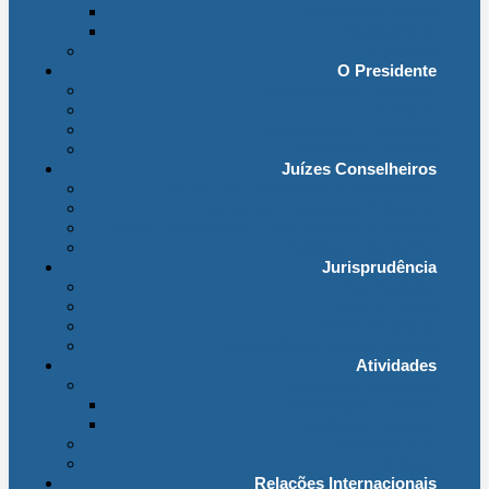
Organização Interna
Transparência
Contactos
O Presidente
Mensagem do Presidente
O Gabinete
Intervenções e Discursos
Presidentes Eméritos
Juízes Conselheiros
Secção do Contencioso Administrativo
Secção do Contencioso Tributário
Juízes Conselheiros – Em Comissão de Serviço
Antigos Conselheiros
Jurisprudência
Em Destaque
Base de Dados
Fichas Temáticas
Jurisprudência Outras Ligações
Atividades
Actividade Processual
Distribuição e Tabelas
Estatísticas Judiciais
Biblioteca STA
Notícias
Relações Internacionais