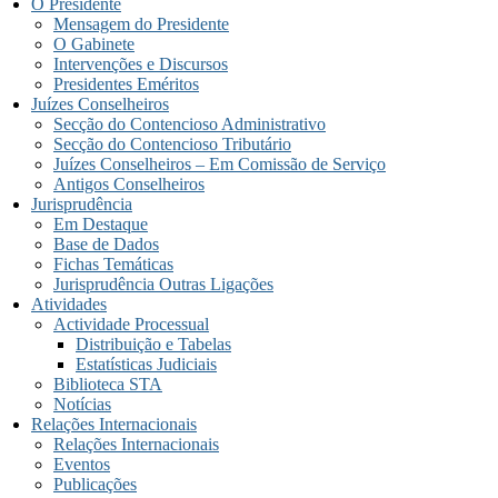
O Presidente
Mensagem do Presidente
O Gabinete
Intervenções e Discursos
Presidentes Eméritos
Juízes Conselheiros
Secção do Contencioso Administrativo
Secção do Contencioso Tributário
Juízes Conselheiros – Em Comissão de Serviço
Antigos Conselheiros
Jurisprudência
Em Destaque
Base de Dados
Fichas Temáticas
Jurisprudência Outras Ligações
Atividades
Actividade Processual
Distribuição e Tabelas
Estatísticas Judiciais
Biblioteca STA
Notícias
Relações Internacionais
Relações Internacionais
Eventos
Publicações