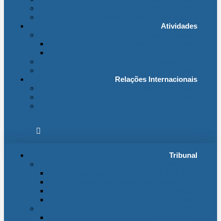
Fichas Temáticas
Jurisprudência Outras Ligações
Atividades
Actividade Processual
Distribuição e Tabelas
Estatísticas Judiciais
Biblioteca STA
Notícias
Relações Internacionais
Relações Internacionais
Eventos
Publicações
Tribunal
Instituição
A jurisdição administrativa até abril 1974
A jurisdição administrativa após abril 1974
Organização da Jurisdição
O Edifício
Organização
Administração