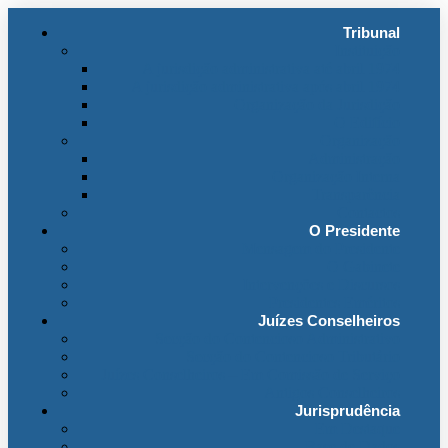
Tribunal
Instituição
A jurisdição administrativa até abril 1974
A jurisdição administrativa após abril 1974
Organização da Jurisdição
O Edifício
Organização
Administração
Organização Interna
Transparência
Contactos
O Presidente
Mensagem do Presidente
O Gabinete
Intervenções e Discursos
Presidentes Eméritos
Juízes Conselheiros
Secção do Contencioso Administrativo
Secção do Contencioso Tributário
Juízes Conselheiros – Em Comissão de Serviço
Antigos Conselheiros
Jurisprudência
Em Destaque
Base de Dados