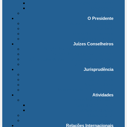
Organização Interna
Transparência
Contactos
O Presidente
Mensagem do Presidente
O Gabinete
Intervenções e Discursos
Presidentes Eméritos
Juízes Conselheiros
Secção do Contencioso Administrativo
Secção do Contencioso Tributário
Juízes Conselheiros – Em Comissão de Serviço
Antigos Conselheiros
Jurisprudência
Em Destaque
Base de Dados
Fichas Temáticas
Jurisprudência Outras Ligações
Atividades
Actividade Processual
Distribuição e Tabelas
Estatísticas Judiciais
Biblioteca STA
Notícias
Relações Internacionais