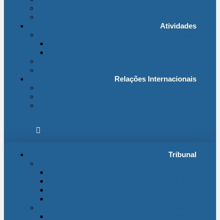
Fichas Temáticas
Jurisprudência Outras Ligações
Atividades
Actividade Processual
Distribuição e Tabelas
Estatísticas Judiciais
Biblioteca STA
Notícias
Relações Internacionais
Relações Internacionais
Eventos
Publicações
Tribunal
Instituição
A jurisdição administrativa até abril 1974
A jurisdição administrativa após abril 1974
Organização da Jurisdição
O Edifício
Organização
Administração