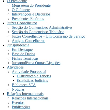
O Presidente
Mensagem do Presidente
O Gabinete
Intervenções e Discursos
Presidentes Eméritos
Juízes Conselheiros
Secção do Contencioso Administrativo
Secção do Contencioso Tributário
Juízes Conselheiros – Em Comissão de Serviço
Antigos Conselheiros
Jurisprudência
Em Destaque
Base de Dados
Fichas Temáticas
Jurisprudência Outras Ligações
Atividades
Actividade Processual
Distribuição e Tabelas
Estatísticas Judiciais
Biblioteca STA
Notícias
Relações Internacionais
Relações Internacionais
Eventos
Publicações