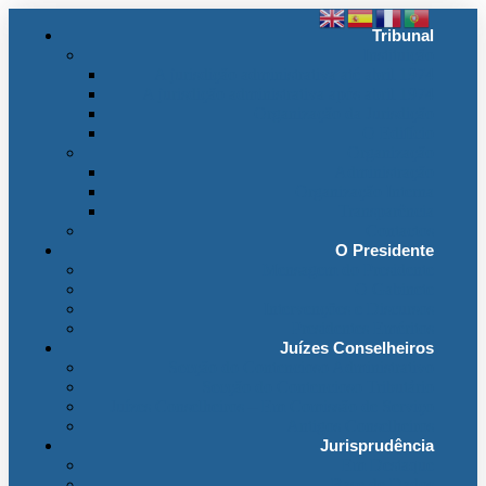
Tribunal
Instituição
A jurisdição administrativa até abril 1974
A jurisdição administrativa após abril 1974
Organização da Jurisdição
O Edifício
Organização
Administração
Organização Interna
Transparência
Contactos
O Presidente
Mensagem do Presidente
O Gabinete
Intervenções e Discursos
Presidentes Eméritos
Juízes Conselheiros
Secção do Contencioso Administrativo
Secção do Contencioso Tributário
Juízes Conselheiros – Em Comissão de Serviço
Antigos Conselheiros
Jurisprudência
Em Destaque
Base de Dados