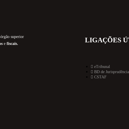
órgão superior
LIGAÇÕES Ú
os
e
fiscais.
eTribunal
BD de Jurisprudência
CSTAF