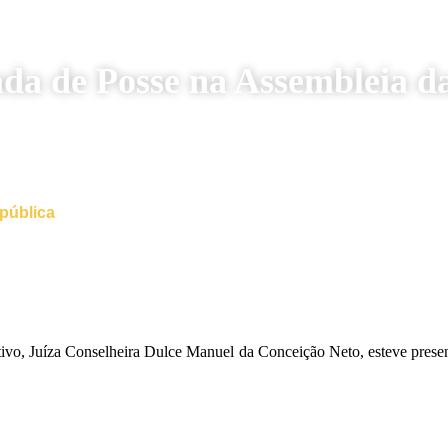
da de Posse na Assembleia d
pública
tivo, Juíza Conselheira Dulce Manuel da Conceição Neto, esteve prese