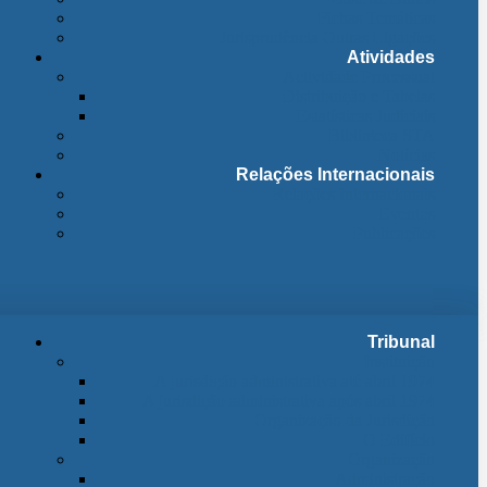
Fichas Temáticas
Jurisprudência Outras Ligações
Atividades
Actividade Processual
Distribuição e Tabelas
Estatísticas Judiciais
Biblioteca STA
Notícias
Relações Internacionais
Relações Internacionais
Eventos
Publicações
Tribunal
Instituição
A jurisdição administrativa até abril 1974
A jurisdição administrativa após abril 1974
Organização da Jurisdição
O Edifício
Organização
Administração