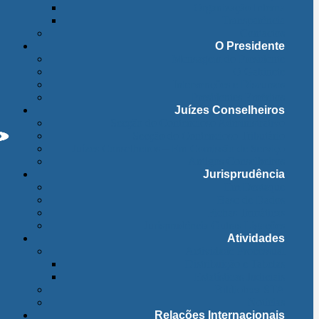
Organização Interna
Transparência
Contactos
O Presidente
Mensagem do Presidente
O Gabinete
Intervenções e Discursos
Presidentes Eméritos
Juízes Conselheiros
Secção do Contencioso Administrativo
Secção do Contencioso Tributário
Juízes Conselheiros – Em Comissão de Serviço
Antigos Conselheiros
Jurisprudência
Em Destaque
Base de Dados
Fichas Temáticas
Jurisprudência Outras Ligações
Atividades
Actividade Processual
Distribuição e Tabelas
Estatísticas Judiciais
Biblioteca STA
Notícias
Relações Internacionais