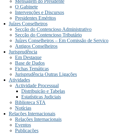
Mensagem do Presidente
O Gabinete
Intervenções e Discursos
Presidentes Eméritos
Juízes Conselheiros
Secção do Contencioso Administrativo
Secção do Contencioso Tributário
Juízes Conselheiros – Em Comissão de Serviço
Antigos Conselheiros
Jurisprudência
Em Destaque
Base de Dados
Fichas Temáticas
Jurisprudência Outras Ligações
Atividades
Actividade Processual
Distribuição e Tabelas
Estatísticas Judiciais
Biblioteca STA
Notícias
Relações Internacionais
Relações Internacionais
Eventos
Publicações