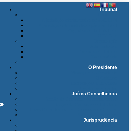
Tribunal
Instituição
A jurisdição administrativa até abril 1974
A jurisdição administrativa após abril 1974
Organização da Jurisdição
O Edifício
Organização
Administração
Organização Interna
Transparência
Contactos
O Presidente
Mensagem do Presidente
O Gabinete
Intervenções e Discursos
Presidentes Eméritos
Juízes Conselheiros
Secção do Contencioso Administrativo
Secção do Contencioso Tributário
Juízes Conselheiros – Em Comissão de Serviço
Antigos Conselheiros
Jurisprudência
Em Destaque
Base de Dados