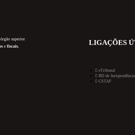
órgão superior
LIGAÇÕES Ú
os
e
fiscais.
eTribunal
BD de Jurisprudência
CSTAF