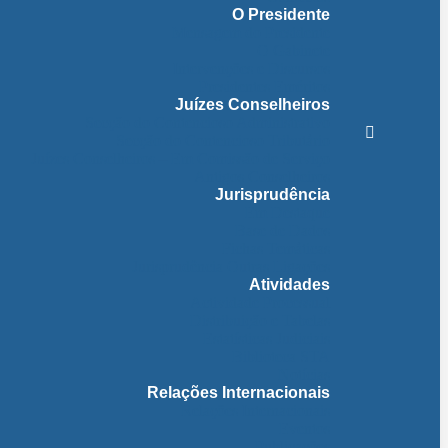
O Presidente
Mensagem do Presidente
O Gabinete
Intervenções e Discursos
Presidentes Eméritos
Juízes Conselheiros
Secção do Contencioso Administrativo
Secção do Contencioso Tributário
Juízes Conselheiros – Em Comissão de Serviço
Antigos Conselheiros
Jurisprudência
Em Destaque
Base de Dados
Fichas Temáticas
Jurisprudência Outras Ligações
Atividades
Actividade Processual
Distribuição e Tabelas
Estatísticas Judiciais
Biblioteca STA
Notícias
Relações Internacionais
Relações Internacionais
Eventos
Publicações