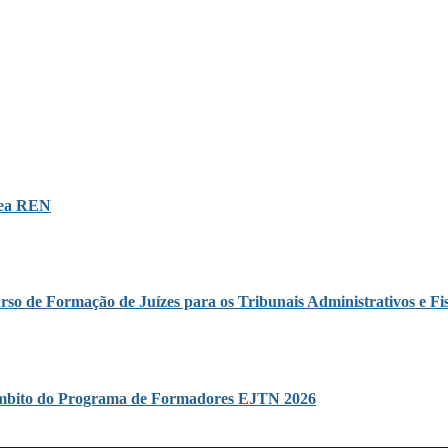
área REN
rso de Formação de Juízes para os Tribunais Administrativos e Fis
o âmbito do Programa de Formadores EJTN 2026