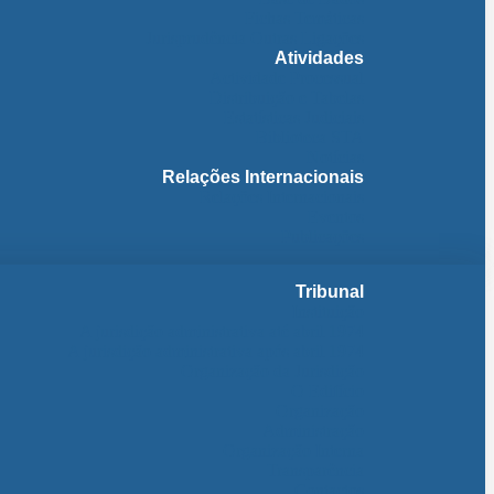
Fichas Temáticas
Jurisprudência Outras Ligações
Atividades
Actividade Processual
Distribuição e Tabelas
Estatísticas Judiciais
Biblioteca STA
Notícias
Relações Internacionais
Relações Internacionais
Eventos
Publicações
Tribunal
Instituição
A jurisdição administrativa até abril 1974
A jurisdição administrativa após abril 1974
Organização da Jurisdição
O Edifício
Organização
Administração
Organização Interna
Transparência
Contactos