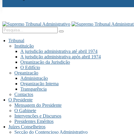
Tribunal
Instituição
A jurisdição administrativa até abril 1974
A jurisdição administrativa após abril 1974
Organização da Jurisdição
O Edifício
Organização
Administração
Organização Interna
Transparência
Contactos
O Presidente
Mensagem do Presidente
O Gabinete
Intervenções e Discursos
Presidentes Eméritos
Juízes Conselheiros
Secção do Contencioso Administrativo