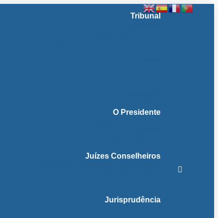
Tribunal
Instituição
A jurisdição administrativa até abril 1974
A jurisdição administrativa após abril 1974
Organização da Jurisdição
O Edifício
Organização
Administração
Organização Interna
Transparência
Contactos
O Presidente
Mensagem do Presidente
O Gabinete
Intervenções e Discursos
Presidentes Eméritos
Juízes Conselheiros
Secção do Contencioso Administrativo
Secção do Contencioso Tributário
Juízes Conselheiros – Em Comissão de Serviço
Antigos Conselheiros
Jurisprudência
Em Destaque
Base de Dados