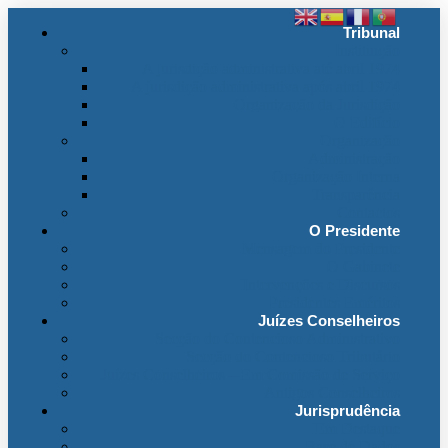
Tribunal
Instituição
A jurisdição administrativa até abril 1974
A jurisdição administrativa após abril 1974
Organização da Jurisdição
O Edifício
Organização
Administração
Organização Interna
Transparência
Contactos
O Presidente
Mensagem do Presidente
O Gabinete
Intervenções e Discursos
Presidentes Eméritos
Juízes Conselheiros
Secção do Contencioso Administrativo
Secção do Contencioso Tributário
Juízes Conselheiros – Em Comissão de Serviço
Antigos Conselheiros
Jurisprudência
Em Destaque
Base de Dados