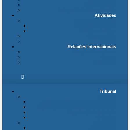
Fichas Temáticas
Jurisprudência Outras Ligações
Atividades
Actividade Processual
Distribuição e Tabelas
Estatísticas Judiciais
Biblioteca STA
Notícias
Relações Internacionais
Relações Internacionais
Eventos
Publicações
Tribunal
Instituição
A jurisdição administrativa até abril 1974
A jurisdição administrativa após abril 1974
Organização da Jurisdição
O Edifício
Organização
Administração