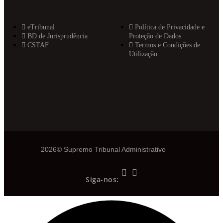
eTribunal
Política de Privacidade e
BD de Jurisprudência
Proteção de Dados
CSTAF
Termos e Condições de
Utilização
2026© Supremo Tribunal Administrativo
Siga-nos: