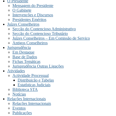
O Presidente
Mensagem do Presidente
O Gabinete
Intervenções e Discursos
Presidentes Eméritos
Juízes Conselheiros
Secção do Contencioso Administrativo
Secção do Contencioso Tributário
Juízes Conselheiros – Em Comissão de Serviço
Antigos Conselheiros
Jurisprudência
Em Destaque
Base de Dados
Fichas Temáticas
Jurisprudência Outras Ligações
Atividades
Actividade Processual
Distribuição e Tabelas
Estatísticas Judiciais
Biblioteca STA
Notícias
Relações Internacionais
Relações Internacionais
Eventos
Publicações