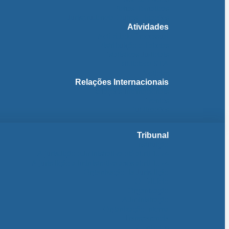
Fichas Temáticas
Jurisprudência Outras Ligações
Atividades
Actividade Processual
Distribuição e Tabelas
Estatísticas Judiciais
Biblioteca STA
Notícias
Relações Internacionais
Relações Internacionais
Eventos
Publicações
Tribunal
Instituição
A jurisdição administrativa até abril 1974
A jurisdição administrativa após abril 1974
Organização da Jurisdição
O Edifício
Organização
Administração
Organização Interna
Transparência
Contactos