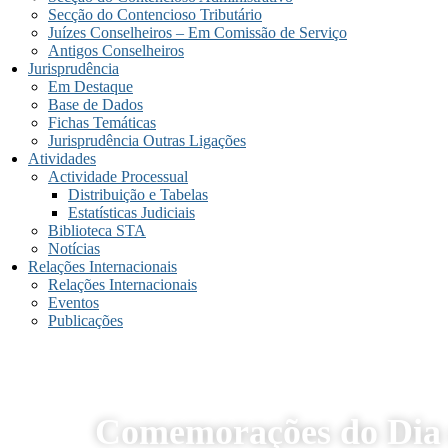
Secção do Contencioso Tributário
Juízes Conselheiros – Em Comissão de Serviço
Antigos Conselheiros
Jurisprudência
Em Destaque
Base de Dados
Fichas Temáticas
Jurisprudência Outras Ligações
Atividades
Actividade Processual
Distribuição e Tabelas
Estatísticas Judiciais
Biblioteca STA
Notícias
Relações Internacionais
Relações Internacionais
Eventos
Publicações
Comemorações do Dia 