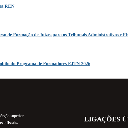
área REN
rso de Formação de Juízes para os Tribunais Administrativos e Fis
o âmbito do Programa de Formadores EJTN 2026
órgão superior
LIGAÇÕES Ú
os
e
fiscais.