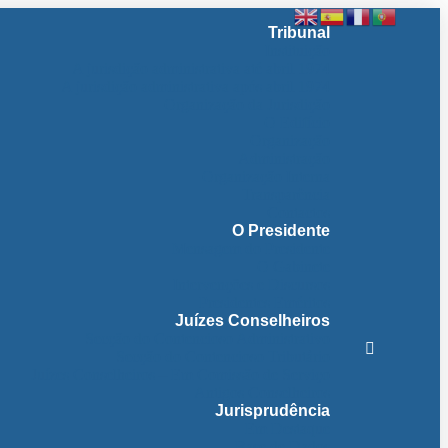
Tribunal
Instituição
A jurisdição administrativa até abril 1974
A jurisdição administrativa após abril 1974
Organização da Jurisdição
O Edifício
Organização
Administração
Organização Interna
Transparência
Contactos
O Presidente
Mensagem do Presidente
O Gabinete
Intervenções e Discursos
Presidentes Eméritos
Juízes Conselheiros
Secção do Contencioso Administrativo
Secção do Contencioso Tributário
Juízes Conselheiros – Em Comissão de Serviço
Antigos Conselheiros
Jurisprudência
Em Destaque
Base de Dados