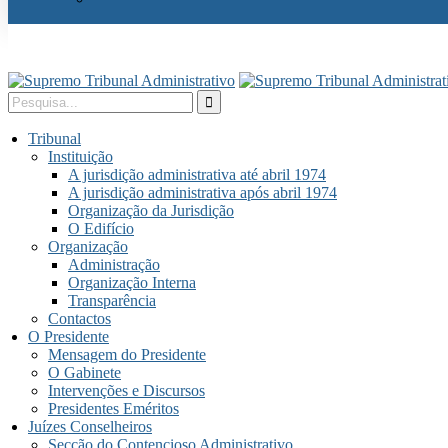
Tribunal
Instituição
A jurisdição administrativa até abril 1974
A jurisdição administrativa após abril 1974
Organização da Jurisdição
O Edifício
Organização
Administração
Organização Interna
Transparência
Contactos
O Presidente
Mensagem do Presidente
O Gabinete
Intervenções e Discursos
Presidentes Eméritos
Juízes Conselheiros
Secção do Contencioso Administrativo