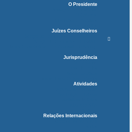
O Presidente
Mensagem do Presidente
O Gabinete
Intervenções e Discursos
Presidentes Eméritos
Juízes Conselheiros
Secção do Contencioso Administrativo
Secção do Contencioso Tributário
Juízes Conselheiros – Em Comissão de Serviço
Antigos Conselheiros
Jurisprudência
Em Destaque
Base de Dados
Fichas Temáticas
Jurisprudência Outras Ligações
Atividades
Actividade Processual
Distribuição e Tabelas
Estatísticas Judiciais
Biblioteca STA
Notícias
Relações Internacionais
Relações Internacionais
Eventos
Publicações