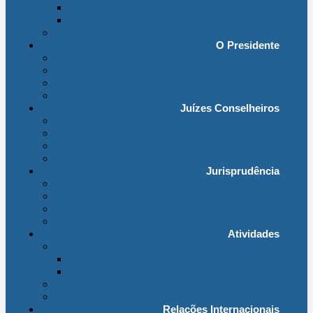
Organização Interna
Transparência
Contactos
O Presidente
Mensagem do Presidente
O Gabinete
Intervenções e Discursos
Presidentes Eméritos
Juízes Conselheiros
Secção do Contencioso Administrativo
Secção do Contencioso Tributário
Juízes Conselheiros – Em Comissão de Serviço
Antigos Conselheiros
Jurisprudência
Em Destaque
Base de Dados
Fichas Temáticas
Jurisprudência Outras Ligações
Atividades
Actividade Processual
Distribuição e Tabelas
Estatísticas Judiciais
Biblioteca STA
Notícias
Relações Internacionais