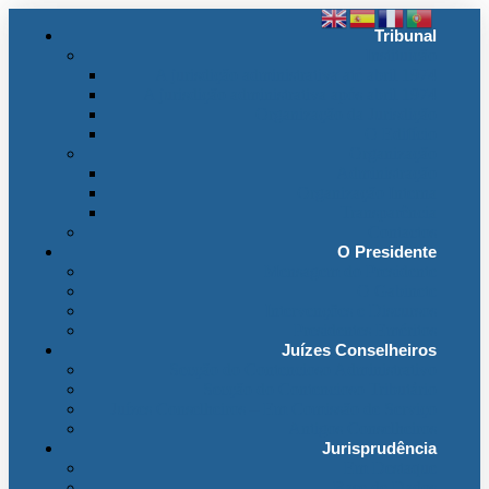
Tribunal
Instituição
A jurisdição administrativa até abril 1974
A jurisdição administrativa após abril 1974
Organização da Jurisdição
O Edifício
Organização
Administração
Organização Interna
Transparência
Contactos
O Presidente
Mensagem do Presidente
O Gabinete
Intervenções e Discursos
Presidentes Eméritos
Juízes Conselheiros
Secção do Contencioso Administrativo
Secção do Contencioso Tributário
Juízes Conselheiros – Em Comissão de Serviço
Antigos Conselheiros
Jurisprudência
Em Destaque
Base de Dados