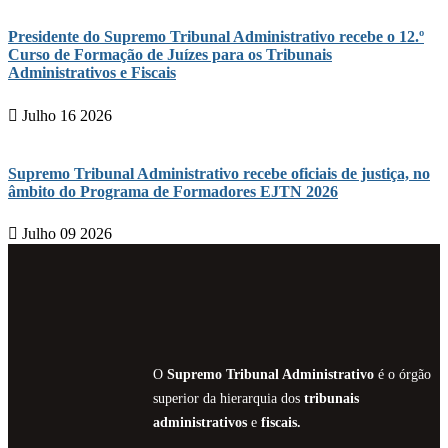
Presidente do Supremo Tribunal Administrativo recebe o 12.º
Curso de Formação de Juízes para os Tribunais
Administrativos e Fiscais
Julho 16 2026
Supremo Tribunal Administrativo recebe oficiais de justiça, no
âmbito do Programa de Formadores EJTN 2026
Julho 09 2026
O
Supremo Tribunal Administrativo
é o órgão
superior da hierarquia dos
tribunais
administrativos
e
fiscais.