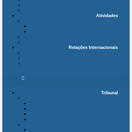
Fichas Temáticas
Jurisprudência Outras Ligações
Atividades
Actividade Processual
Distribuição e Tabelas
Estatísticas Judiciais
Biblioteca STA
Notícias
Relações Internacionais
Relações Internacionais
Eventos
Publicações
Tribunal
Instituição
A jurisdição administrativa até abril 1974
A jurisdição administrativa após abril 1974
Organização da Jurisdição
O Edifício
Organização
Administração