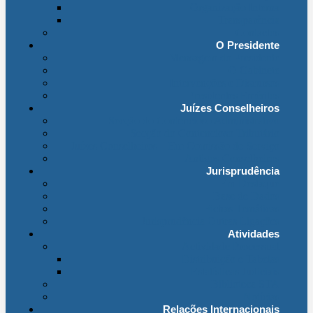
Organização Interna
Transparência
Contactos
O Presidente
Mensagem do Presidente
O Gabinete
Intervenções e Discursos
Presidentes Eméritos
Juízes Conselheiros
Secção do Contencioso Administrativo
Secção do Contencioso Tributário
Juízes Conselheiros – Em Comissão de Serviço
Antigos Conselheiros
Jurisprudência
Em Destaque
Base de Dados
Fichas Temáticas
Jurisprudência Outras Ligações
Atividades
Actividade Processual
Distribuição e Tabelas
Estatísticas Judiciais
Biblioteca STA
Notícias
Relações Internacionais