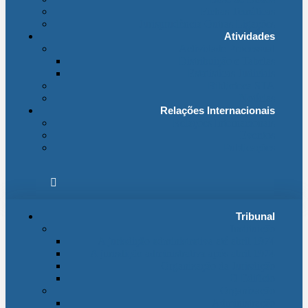
Fichas Temáticas
Jurisprudência Outras Ligações
Atividades
Actividade Processual
Distribuição e Tabelas
Estatísticas Judiciais
Biblioteca STA
Notícias
Relações Internacionais
Relações Internacionais
Eventos
Publicações
Tribunal
Instituição
A jurisdição administrativa até abril 1974
A jurisdição administrativa após abril 1974
Organização da Jurisdição
O Edifício
Organização
Administração