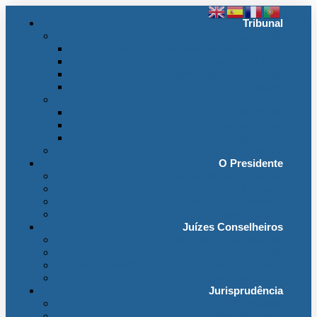
Tribunal
Instituição
A jurisdição administrativa até abril 1974
A jurisdição administrativa após abril 1974
Organização da Jurisdição
O Edifício
Organização
Administração
Organização Interna
Transparência
Contactos
O Presidente
Mensagem do Presidente
O Gabinete
Intervenções e Discursos
Presidentes Eméritos
Juízes Conselheiros
Secção do Contencioso Administrativo
Secção do Contencioso Tributário
Juízes Conselheiros – Em Comissão de Serviço
Antigos Conselheiros
Jurisprudência
Em Destaque
Base de Dados