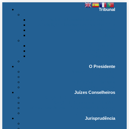
Tribunal
Instituição
A jurisdição administrativa até abril 1974
A jurisdição administrativa após abril 1974
Organização da Jurisdição
O Edifício
Organização
Administração
Organização Interna
Transparência
Contactos
O Presidente
Mensagem do Presidente
O Gabinete
Intervenções e Discursos
Presidentes Eméritos
Juízes Conselheiros
Secção do Contencioso Administrativo
Secção do Contencioso Tributário
Juízes Conselheiros – Em Comissão de Serviço
Antigos Conselheiros
Jurisprudência
Em Destaque
Base de Dados