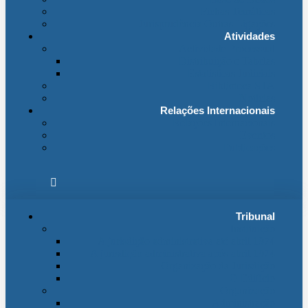
Fichas Temáticas
Jurisprudência Outras Ligações
Atividades
Actividade Processual
Distribuição e Tabelas
Estatísticas Judiciais
Biblioteca STA
Notícias
Relações Internacionais
Relações Internacionais
Eventos
Publicações
Tribunal
Instituição
A jurisdição administrativa até abril 1974
A jurisdição administrativa após abril 1974
Organização da Jurisdição
O Edifício
Organização
Administração