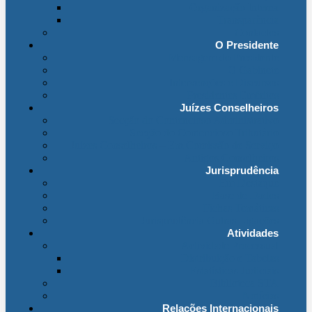
Organização Interna
Transparência
Contactos
O Presidente
Mensagem do Presidente
O Gabinete
Intervenções e Discursos
Presidentes Eméritos
Juízes Conselheiros
Secção do Contencioso Administrativo
Secção do Contencioso Tributário
Juízes Conselheiros – Em Comissão de Serviço
Antigos Conselheiros
Jurisprudência
Em Destaque
Base de Dados
Fichas Temáticas
Jurisprudência Outras Ligações
Atividades
Actividade Processual
Distribuição e Tabelas
Estatísticas Judiciais
Biblioteca STA
Notícias
Relações Internacionais