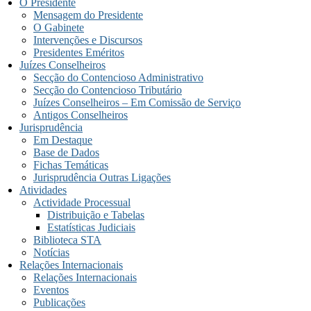
O Presidente
Mensagem do Presidente
O Gabinete
Intervenções e Discursos
Presidentes Eméritos
Juízes Conselheiros
Secção do Contencioso Administrativo
Secção do Contencioso Tributário
Juízes Conselheiros – Em Comissão de Serviço
Antigos Conselheiros
Jurisprudência
Em Destaque
Base de Dados
Fichas Temáticas
Jurisprudência Outras Ligações
Atividades
Actividade Processual
Distribuição e Tabelas
Estatísticas Judiciais
Biblioteca STA
Notícias
Relações Internacionais
Relações Internacionais
Eventos
Publicações