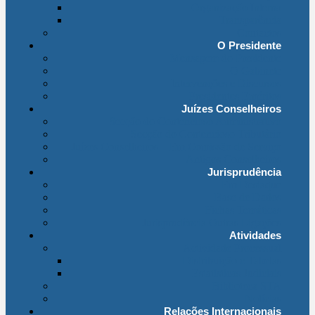
Organização Interna
Transparência
Contactos
O Presidente
Mensagem do Presidente
O Gabinete
Intervenções e Discursos
Presidentes Eméritos
Juízes Conselheiros
Secção do Contencioso Administrativo
Secção do Contencioso Tributário
Juízes Conselheiros – Em Comissão de Serviço
Antigos Conselheiros
Jurisprudência
Em Destaque
Base de Dados
Fichas Temáticas
Jurisprudência Outras Ligações
Atividades
Actividade Processual
Distribuição e Tabelas
Estatísticas Judiciais
Biblioteca STA
Notícias
Relações Internacionais