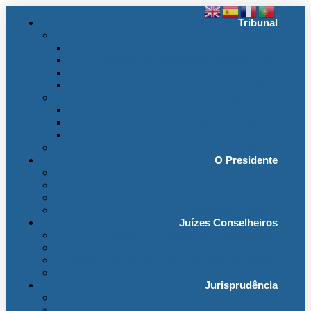
Tribunal
Instituição
A jurisdição administrativa até abril 1974
A jurisdição administrativa após abril 1974
Organização da Jurisdição
O Edifício
Organização
Administração
Organização Interna
Transparência
Contactos
O Presidente
Mensagem do Presidente
O Gabinete
Intervenções e Discursos
Presidentes Eméritos
Juízes Conselheiros
Secção do Contencioso Administrativo
Secção do Contencioso Tributário
Juízes Conselheiros – Em Comissão de Serviço
Antigos Conselheiros
Jurisprudência
Em Destaque
Base de Dados