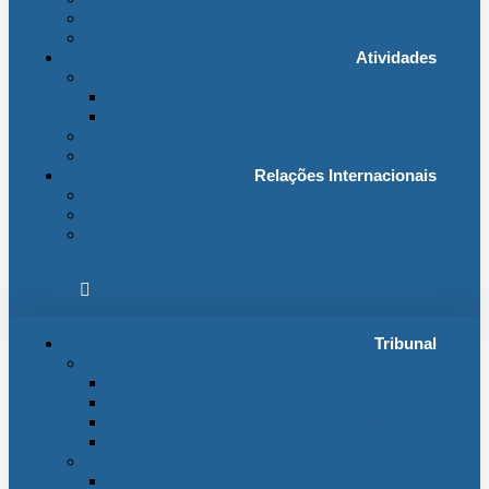
Fichas Temáticas
Jurisprudência Outras Ligações
Atividades
Actividade Processual
Distribuição e Tabelas
Estatísticas Judiciais
Biblioteca STA
Notícias
Relações Internacionais
Relações Internacionais
Eventos
Publicações
Tribunal
Instituição
A jurisdição administrativa até abril 1974
A jurisdição administrativa após abril 1974
Organização da Jurisdição
O Edifício
Organização
Administração