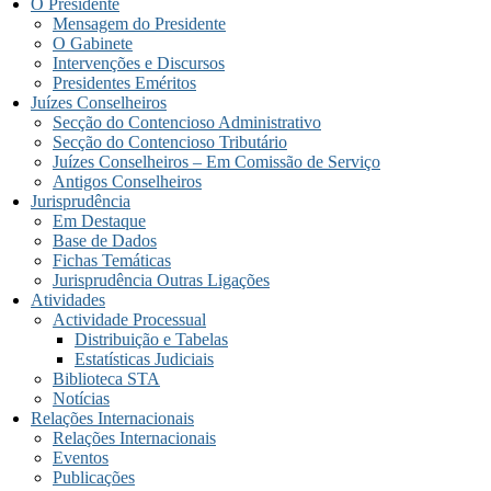
O Presidente
Mensagem do Presidente
O Gabinete
Intervenções e Discursos
Presidentes Eméritos
Juízes Conselheiros
Secção do Contencioso Administrativo
Secção do Contencioso Tributário
Juízes Conselheiros – Em Comissão de Serviço
Antigos Conselheiros
Jurisprudência
Em Destaque
Base de Dados
Fichas Temáticas
Jurisprudência Outras Ligações
Atividades
Actividade Processual
Distribuição e Tabelas
Estatísticas Judiciais
Biblioteca STA
Notícias
Relações Internacionais
Relações Internacionais
Eventos
Publicações