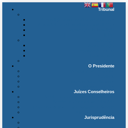
Tribunal
Instituição
A jurisdição administrativa até abril 1974
A jurisdição administrativa após abril 1974
Organização da Jurisdição
O Edifício
Organização
Administração
Organização Interna
Transparência
Contactos
O Presidente
Mensagem do Presidente
O Gabinete
Intervenções e Discursos
Presidentes Eméritos
Juízes Conselheiros
Secção do Contencioso Administrativo
Secção do Contencioso Tributário
Juízes Conselheiros – Em Comissão de Serviço
Antigos Conselheiros
Jurisprudência
Em Destaque
Base de Dados