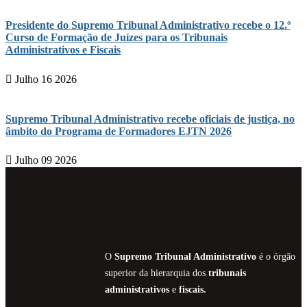
Presidente do Supremo Tribunal Administrativo recebe o 12.º
Curso de Formação de Juízes para os Tribunais
Administrativos e Fiscais
Julho 16 2026
Supremo Tribunal Administrativo recebe oficiais de justiça, no
âmbito do Programa de Formadores EJTN 2026
Julho 09 2026
O
Supremo Tribunal Administrativo
é o órgão
superior da hierarquia dos
tribunais
administrativos
e
fiscais.