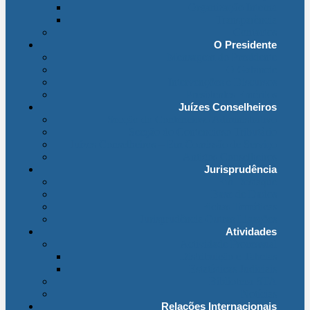
Organização Interna
Transparência
Contactos
O Presidente
Mensagem do Presidente
O Gabinete
Intervenções e Discursos
Presidentes Eméritos
Juízes Conselheiros
Secção do Contencioso Administrativo
Secção do Contencioso Tributário
Juízes Conselheiros – Em Comissão de Serviço
Antigos Conselheiros
Jurisprudência
Em Destaque
Base de Dados
Fichas Temáticas
Jurisprudência Outras Ligações
Atividades
Actividade Processual
Distribuição e Tabelas
Estatísticas Judiciais
Biblioteca STA
Notícias
Relações Internacionais