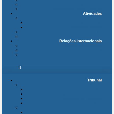
Fichas Temáticas
Jurisprudência Outras Ligações
Atividades
Actividade Processual
Distribuição e Tabelas
Estatísticas Judiciais
Biblioteca STA
Notícias
Relações Internacionais
Relações Internacionais
Eventos
Publicações
Tribunal
Instituição
A jurisdição administrativa até abril 1974
A jurisdição administrativa após abril 1974
Organização da Jurisdição
O Edifício
Organização
Administração