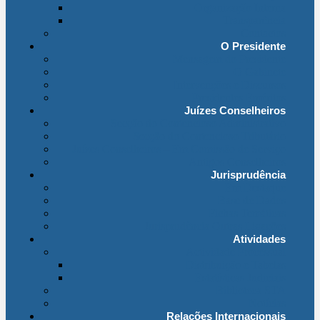
Organização Interna
Transparência
Contactos
O Presidente
Mensagem do Presidente
O Gabinete
Intervenções e Discursos
Presidentes Eméritos
Juízes Conselheiros
Secção do Contencioso Administrativo
Secção do Contencioso Tributário
Juízes Conselheiros – Em Comissão de Serviço
Antigos Conselheiros
Jurisprudência
Em Destaque
Base de Dados
Fichas Temáticas
Jurisprudência Outras Ligações
Atividades
Actividade Processual
Distribuição e Tabelas
Estatísticas Judiciais
Biblioteca STA
Notícias
Relações Internacionais