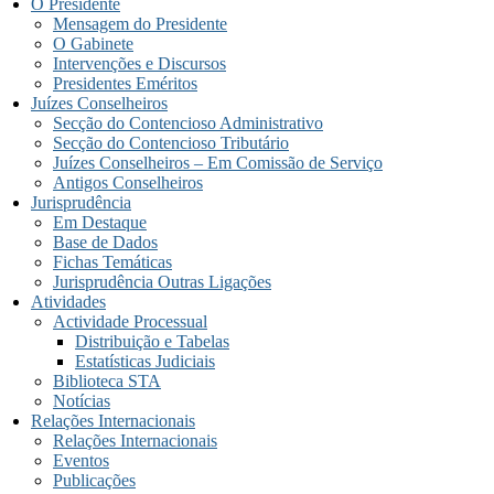
O Presidente
Mensagem do Presidente
O Gabinete
Intervenções e Discursos
Presidentes Eméritos
Juízes Conselheiros
Secção do Contencioso Administrativo
Secção do Contencioso Tributário
Juízes Conselheiros – Em Comissão de Serviço
Antigos Conselheiros
Jurisprudência
Em Destaque
Base de Dados
Fichas Temáticas
Jurisprudência Outras Ligações
Atividades
Actividade Processual
Distribuição e Tabelas
Estatísticas Judiciais
Biblioteca STA
Notícias
Relações Internacionais
Relações Internacionais
Eventos
Publicações