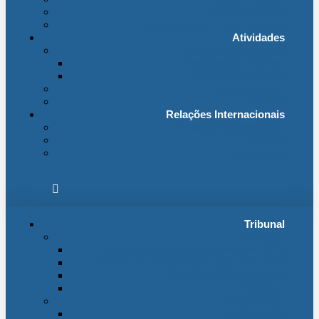
Fichas Temáticas
Jurisprudência Outras Ligações
Atividades
Actividade Processual
Distribuição e Tabelas
Estatísticas Judiciais
Biblioteca STA
Notícias
Relações Internacionais
Relações Internacionais
Eventos
Publicações
Tribunal
Instituição
A jurisdição administrativa até abril 1974
A jurisdição administrativa após abril 1974
Organização da Jurisdição
O Edifício
Organização
Administração