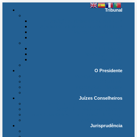
Tribunal
Instituição
A jurisdição administrativa até abril 1974
A jurisdição administrativa após abril 1974
Organização da Jurisdição
O Edifício
Organização
Administração
Organização Interna
Transparência
Contactos
O Presidente
Mensagem do Presidente
O Gabinete
Intervenções e Discursos
Presidentes Eméritos
Juízes Conselheiros
Secção do Contencioso Administrativo
Secção do Contencioso Tributário
Juízes Conselheiros – Em Comissão de Serviço
Antigos Conselheiros
Jurisprudência
Em Destaque
Base de Dados