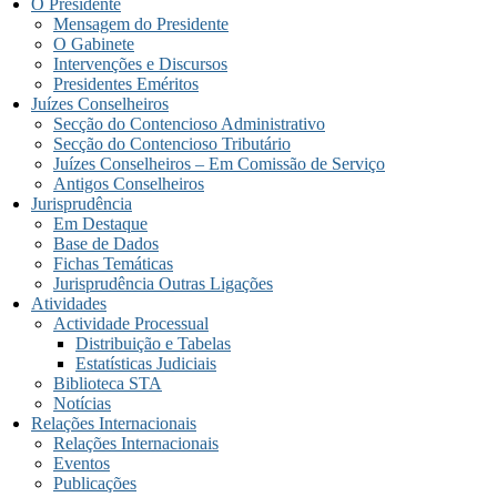
O Presidente
Mensagem do Presidente
O Gabinete
Intervenções e Discursos
Presidentes Eméritos
Juízes Conselheiros
Secção do Contencioso Administrativo
Secção do Contencioso Tributário
Juízes Conselheiros – Em Comissão de Serviço
Antigos Conselheiros
Jurisprudência
Em Destaque
Base de Dados
Fichas Temáticas
Jurisprudência Outras Ligações
Atividades
Actividade Processual
Distribuição e Tabelas
Estatísticas Judiciais
Biblioteca STA
Notícias
Relações Internacionais
Relações Internacionais
Eventos
Publicações