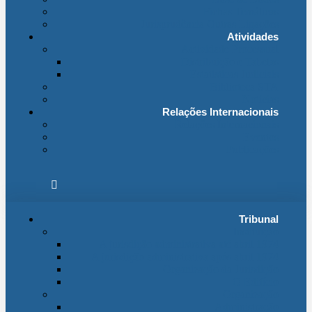
Fichas Temáticas
Jurisprudência Outras Ligações
Atividades
Actividade Processual
Distribuição e Tabelas
Estatísticas Judiciais
Biblioteca STA
Notícias
Relações Internacionais
Relações Internacionais
Eventos
Publicações
Tribunal
Instituição
A jurisdição administrativa até abril 1974
A jurisdição administrativa após abril 1974
Organização da Jurisdição
O Edifício
Organização
Administração