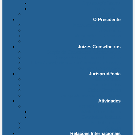
Organização Interna
Transparência
Contactos
O Presidente
Mensagem do Presidente
O Gabinete
Intervenções e Discursos
Presidentes Eméritos
Juízes Conselheiros
Secção do Contencioso Administrativo
Secção do Contencioso Tributário
Juízes Conselheiros – Em Comissão de Serviço
Antigos Conselheiros
Jurisprudência
Em Destaque
Base de Dados
Fichas Temáticas
Jurisprudência Outras Ligações
Atividades
Actividade Processual
Distribuição e Tabelas
Estatísticas Judiciais
Biblioteca STA
Notícias
Relações Internacionais