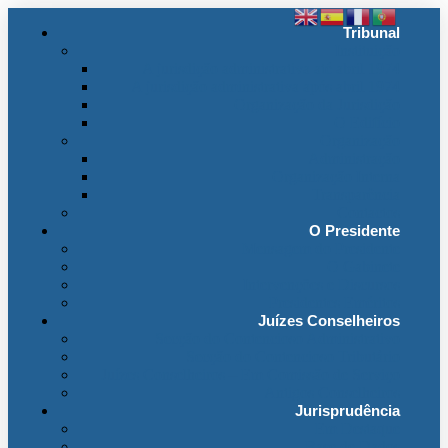
Tribunal
Instituição
A jurisdição administrativa até abril 1974
A jurisdição administrativa após abril 1974
Organização da Jurisdição
O Edifício
Organização
Administração
Organização Interna
Transparência
Contactos
O Presidente
Mensagem do Presidente
O Gabinete
Intervenções e Discursos
Presidentes Eméritos
Juízes Conselheiros
Secção do Contencioso Administrativo
Secção do Contencioso Tributário
Juízes Conselheiros – Em Comissão de Serviço
Antigos Conselheiros
Jurisprudência
Em Destaque
Base de Dados