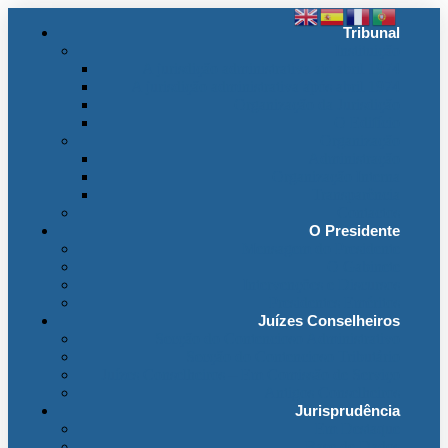
Tribunal
Instituição
A jurisdição administrativa até abril 1974
A jurisdição administrativa após abril 1974
Organização da Jurisdição
O Edifício
Organização
Administração
Organização Interna
Transparência
Contactos
O Presidente
Mensagem do Presidente
O Gabinete
Intervenções e Discursos
Presidentes Eméritos
Juízes Conselheiros
Secção do Contencioso Administrativo
Secção do Contencioso Tributário
Juízes Conselheiros – Em Comissão de Serviço
Antigos Conselheiros
Jurisprudência
Em Destaque
Base de Dados