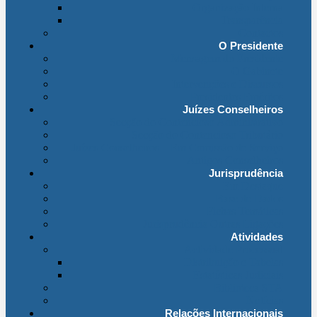
Organização Interna
Transparência
Contactos
O Presidente
Mensagem do Presidente
O Gabinete
Intervenções e Discursos
Presidentes Eméritos
Juízes Conselheiros
Secção do Contencioso Administrativo
Secção do Contencioso Tributário
Juízes Conselheiros – Em Comissão de Serviço
Antigos Conselheiros
Jurisprudência
Em Destaque
Base de Dados
Fichas Temáticas
Jurisprudência Outras Ligações
Atividades
Actividade Processual
Distribuição e Tabelas
Estatísticas Judiciais
Biblioteca STA
Notícias
Relações Internacionais