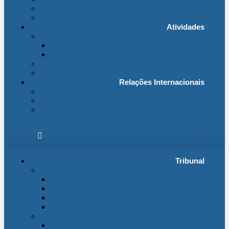
Fichas Temáticas
Jurisprudência Outras Ligações
Atividades
Actividade Processual
Distribuição e Tabelas
Estatísticas Judiciais
Biblioteca STA
Notícias
Relações Internacionais
Relações Internacionais
Eventos
Publicações
Tribunal
Instituição
A jurisdição administrativa até abril 1974
A jurisdição administrativa após abril 1974
Organização da Jurisdição
O Edifício
Organização
Administração