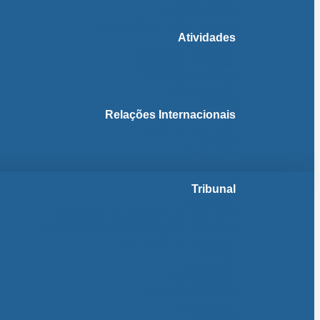
Fichas Temáticas
Jurisprudência Outras Ligações
Atividades
Actividade Processual
Distribuição e Tabelas
Estatísticas Judiciais
Biblioteca STA
Notícias
Relações Internacionais
Relações Internacionais
Eventos
Publicações
Tribunal
Instituição
A jurisdição administrativa até abril 1974
A jurisdição administrativa após abril 1974
Organização da Jurisdição
O Edifício
Organização
Administração
Organização Interna
Transparência
Contactos