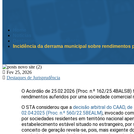
Home
Notícias
Destaques de Jurisprudência
Incidência da derrama municipal sobre rendimentos 
Fev 25, 2026
Destaques de Jurisprudência
O Acórdão de 25.02.2026 (Proc. n.º 162/25.4BALSB) fi
rendimentos auferidos por uma sociedade comercial n
O STA considerou que a
decisão arbitral do CAAD, de
02.04.2025 (Proc. n.º 560/22.5BEALM)
, invocado com
por sociedades residentes em território nacional ap
estabelecimento estável situado no estrangeiro, por s
conceito de geração revela-se, pois, mais exigente d