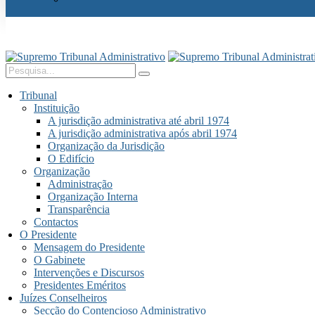
Tribunal
Instituição
A jurisdição administrativa até abril 1974
A jurisdição administrativa após abril 1974
Organização da Jurisdição
O Edifício
Organização
Administração
Organização Interna
Transparência
Contactos
O Presidente
Mensagem do Presidente
O Gabinete
Intervenções e Discursos
Presidentes Eméritos
Juízes Conselheiros
Secção do Contencioso Administrativo