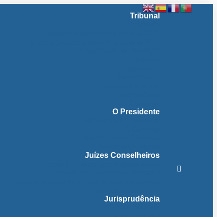
Tribunal
Instituição
A jurisdição administrativa até abril 1974
A jurisdição administrativa após abril 1974
Organização da Jurisdição
O Edifício
Organização
Administração
Organização Interna
Transparência
Contactos
O Presidente
Mensagem do Presidente
O Gabinete
Intervenções e Discursos
Presidentes Eméritos
Juízes Conselheiros
Secção do Contencioso Administrativo
Secção do Contencioso Tributário
Juízes Conselheiros – Em Comissão de Serviço
Antigos Conselheiros
Jurisprudência
Em Destaque
Base de Dados