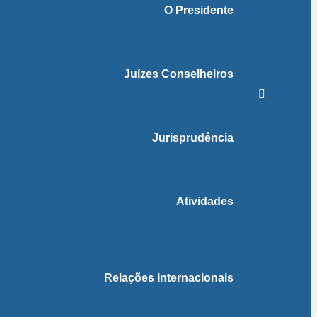
O Presidente
Mensagem do Presidente
O Gabinete
Intervenções e Discursos
Presidentes Eméritos
Juízes Conselheiros
Secção do Contencioso Administrativo
Secção do Contencioso Tributário
Juízes Conselheiros – Em Comissão de Serviço
Antigos Conselheiros
Jurisprudência
Em Destaque
Base de Dados
Fichas Temáticas
Jurisprudência Outras Ligações
Atividades
Actividade Processual
Distribuição e Tabelas
Estatísticas Judiciais
Biblioteca STA
Notícias
Relações Internacionais
Relações Internacionais
Eventos
Publicações