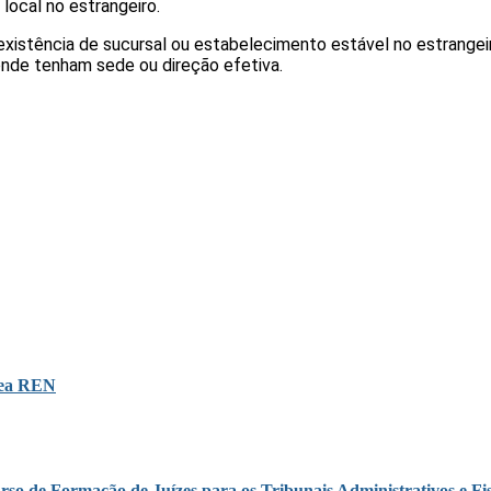
ocal no estrangeiro.
existência de sucursal ou estabelecimento estável no estrangei
onde tenham sede ou direção efetiva.
área REN
rso de Formação de Juízes para os Tribunais Administrativos e Fis