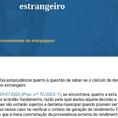
estrangeiro
provenientes do estrangeiro
xa jurisprudência quanto à questão de saber se o cálculo da der
o estrangeiro.
 29.07.2025 (Proc. n.º 73/2025-T)
, se encontrava, quanto a est
o acórdão fundamento, razão pela qual anulou aquela decisão e 
enas não estarão sujeitos a derrama municipal quando possam s
ó nesse caso se verificar o critério de geração do rendimento f
o que a mera constatação da proveniência externa do rendimento