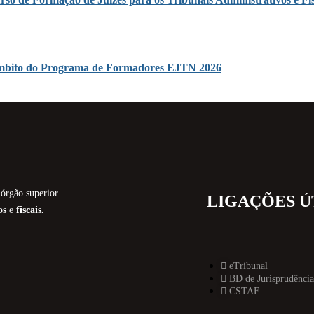
o âmbito do Programa de Formadores EJTN 2026
órgão superior
LIGAÇÕES Ú
os
e
fiscais.
eTribunal
BD de Jurisprudência
CSTAF