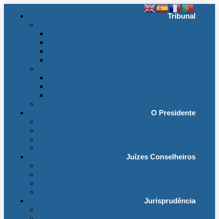
Tribunal
Instituição
A jurisdição administrativa até abril 1974
A jurisdição administrativa após abril 1974
Organização da Jurisdição
O Edifício
Organização
Administração
Organização Interna
Transparência
Contactos
O Presidente
Mensagem do Presidente
O Gabinete
Intervenções e Discursos
Presidentes Eméritos
Juízes Conselheiros
Secção do Contencioso Administrativo
Secção do Contencioso Tributário
Juízes Conselheiros – Em Comissão de Serviço
Antigos Conselheiros
Jurisprudência
Em Destaque
Base de Dados