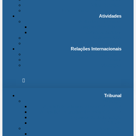
Fichas Temáticas
Jurisprudência Outras Ligações
Atividades
Actividade Processual
Distribuição e Tabelas
Estatísticas Judiciais
Biblioteca STA
Notícias
Relações Internacionais
Relações Internacionais
Eventos
Publicações
Tribunal
Instituição
A jurisdição administrativa até abril 1974
A jurisdição administrativa após abril 1974
Organização da Jurisdição
O Edifício
Organização
Administração