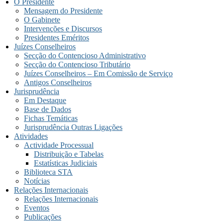
O Presidente
Mensagem do Presidente
O Gabinete
Intervenções e Discursos
Presidentes Eméritos
Juízes Conselheiros
Secção do Contencioso Administrativo
Secção do Contencioso Tributário
Juízes Conselheiros – Em Comissão de Serviço
Antigos Conselheiros
Jurisprudência
Em Destaque
Base de Dados
Fichas Temáticas
Jurisprudência Outras Ligações
Atividades
Actividade Processual
Distribuição e Tabelas
Estatísticas Judiciais
Biblioteca STA
Notícias
Relações Internacionais
Relações Internacionais
Eventos
Publicações