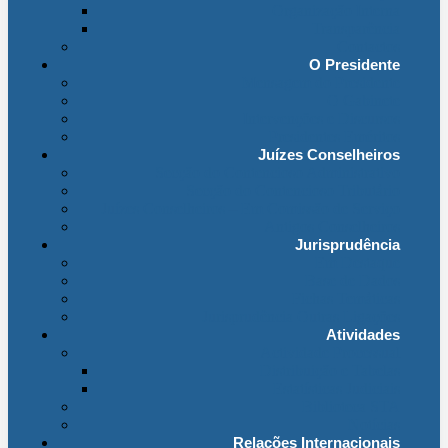
Organização Interna
Transparência
Contactos
O Presidente
Mensagem do Presidente
O Gabinete
Intervenções e Discursos
Presidentes Eméritos
Juízes Conselheiros
Secção do Contencioso Administrativo
Secção do Contencioso Tributário
Juízes Conselheiros – Em Comissão de Serviço
Antigos Conselheiros
Jurisprudência
Em Destaque
Base de Dados
Fichas Temáticas
Jurisprudência Outras Ligações
Atividades
Actividade Processual
Distribuição e Tabelas
Estatísticas Judiciais
Biblioteca STA
Notícias
Relações Internacionais