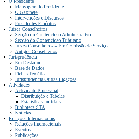
O Presidente
Mensagem do Presidente
O Gabinete
Intervenções e Discursos
Presidentes Eméritos
Juízes Conselheiros
Secção do Contencioso Administrativo
Secção do Contencioso Tributário
Juízes Conselheiros – Em Comissão de Serviço
Antigos Conselheiros
Jurisprudência
Em Destaque
Base de Dados
Fichas Temáticas
Jurisprudência Outras Ligações
Atividades
Actividade Processual
Distribuição e Tabelas
Estatísticas Judiciais
Biblioteca STA
Notícias
Relações Internacionais
Relações Internacionais
Eventos
Publicações