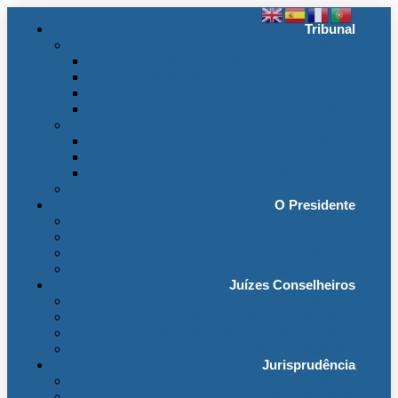
Tribunal
Instituição
A jurisdição administrativa até abril 1974
A jurisdição administrativa após abril 1974
Organização da Jurisdição
O Edifício
Organização
Administração
Organização Interna
Transparência
Contactos
O Presidente
Mensagem do Presidente
O Gabinete
Intervenções e Discursos
Presidentes Eméritos
Juízes Conselheiros
Secção do Contencioso Administrativo
Secção do Contencioso Tributário
Juízes Conselheiros – Em Comissão de Serviço
Antigos Conselheiros
Jurisprudência
Em Destaque
Base de Dados