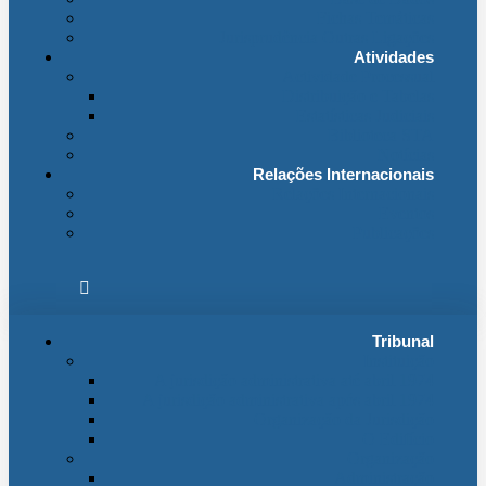
Fichas Temáticas
Jurisprudência Outras Ligações
Atividades
Actividade Processual
Distribuição e Tabelas
Estatísticas Judiciais
Biblioteca STA
Notícias
Relações Internacionais
Relações Internacionais
Eventos
Publicações
Tribunal
Instituição
A jurisdição administrativa até abril 1974
A jurisdição administrativa após abril 1974
Organização da Jurisdição
O Edifício
Organização
Administração