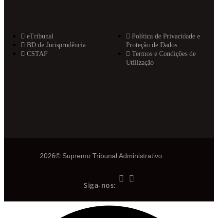
eTribunal
Política de Privacidade e
BD de Jurisprudência
Proteção de Dados
CSTAF
Termos e Condições de
Utilização
2026© Supremo Tribunal Administrativo
Siga-nos: