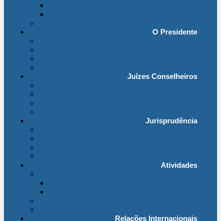
Organização Interna
Transparência
Contactos
O Presidente
Mensagem do Presidente
O Gabinete
Intervenções e Discursos
Presidentes Eméritos
Juízes Conselheiros
Secção do Contencioso Administrativo
Secção do Contencioso Tributário
Juízes Conselheiros – Em Comissão de Serviço
Antigos Conselheiros
Jurisprudência
Em Destaque
Base de Dados
Fichas Temáticas
Jurisprudência Outras Ligações
Atividades
Actividade Processual
Distribuição e Tabelas
Estatísticas Judiciais
Biblioteca STA
Notícias
Relações Internacionais