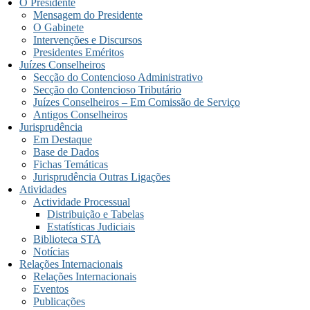
O Presidente
Mensagem do Presidente
O Gabinete
Intervenções e Discursos
Presidentes Eméritos
Juízes Conselheiros
Secção do Contencioso Administrativo
Secção do Contencioso Tributário
Juízes Conselheiros – Em Comissão de Serviço
Antigos Conselheiros
Jurisprudência
Em Destaque
Base de Dados
Fichas Temáticas
Jurisprudência Outras Ligações
Atividades
Actividade Processual
Distribuição e Tabelas
Estatísticas Judiciais
Biblioteca STA
Notícias
Relações Internacionais
Relações Internacionais
Eventos
Publicações