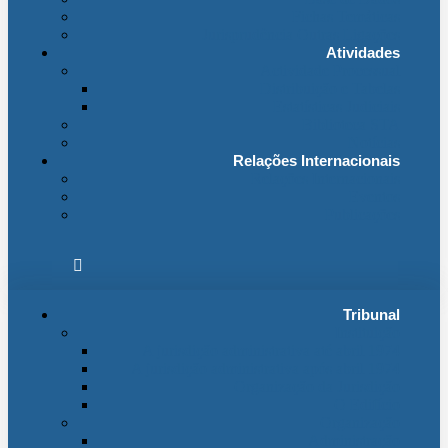
Fichas Temáticas
Jurisprudência Outras Ligações
Atividades
Actividade Processual
Distribuição e Tabelas
Estatísticas Judiciais
Biblioteca STA
Notícias
Relações Internacionais
Relações Internacionais
Eventos
Publicações
Tribunal
Instituição
A jurisdição administrativa até abril 1974
A jurisdição administrativa após abril 1974
Organização da Jurisdição
O Edifício
Organização
Administração