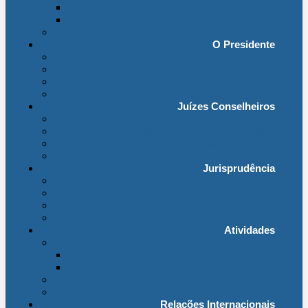
Organização Interna
Transparência
Contactos
O Presidente
Mensagem do Presidente
O Gabinete
Intervenções e Discursos
Presidentes Eméritos
Juízes Conselheiros
Secção do Contencioso Administrativo
Secção do Contencioso Tributário
Juízes Conselheiros – Em Comissão de Serviço
Antigos Conselheiros
Jurisprudência
Em Destaque
Base de Dados
Fichas Temáticas
Jurisprudência Outras Ligações
Atividades
Actividade Processual
Distribuição e Tabelas
Estatísticas Judiciais
Biblioteca STA
Notícias
Relações Internacionais