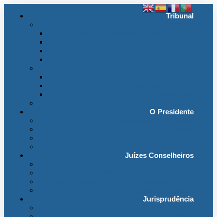
Tribunal
Instituição
A jurisdição administrativa até abril 1974
A jurisdição administrativa após abril 1974
Organização da Jurisdição
O Edifício
Organização
Administração
Organização Interna
Transparência
Contactos
O Presidente
Mensagem do Presidente
O Gabinete
Intervenções e Discursos
Presidentes Eméritos
Juízes Conselheiros
Secção do Contencioso Administrativo
Secção do Contencioso Tributário
Juízes Conselheiros – Em Comissão de Serviço
Antigos Conselheiros
Jurisprudência
Em Destaque
Base de Dados