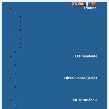
Tribunal
Instituição
A jurisdição administrativa até abril 1974
A jurisdição administrativa após abril 1974
Organização da Jurisdição
O Edifício
Organização
Administração
Organização Interna
Transparência
Contactos
O Presidente
Mensagem do Presidente
O Gabinete
Intervenções e Discursos
Presidentes Eméritos
Juízes Conselheiros
Secção do Contencioso Administrativo
Secção do Contencioso Tributário
Juízes Conselheiros – Em Comissão de Serviço
Antigos Conselheiros
Jurisprudência
Em Destaque
Base de Dados