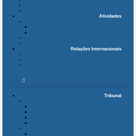
Fichas Temáticas
Jurisprudência Outras Ligações
Atividades
Actividade Processual
Distribuição e Tabelas
Estatísticas Judiciais
Biblioteca STA
Notícias
Relações Internacionais
Relações Internacionais
Eventos
Publicações
Tribunal
Instituição
A jurisdição administrativa até abril 1974
A jurisdição administrativa após abril 1974
Organização da Jurisdição
O Edifício
Organização
Administração