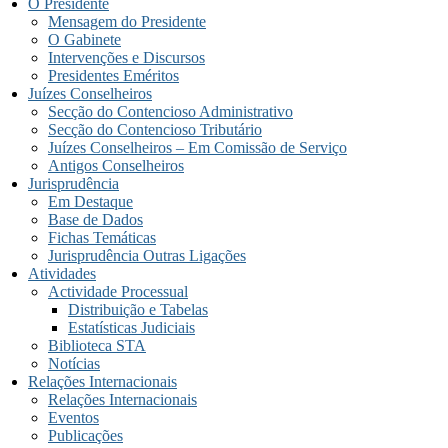
O Presidente
Mensagem do Presidente
O Gabinete
Intervenções e Discursos
Presidentes Eméritos
Juízes Conselheiros
Secção do Contencioso Administrativo
Secção do Contencioso Tributário
Juízes Conselheiros – Em Comissão de Serviço
Antigos Conselheiros
Jurisprudência
Em Destaque
Base de Dados
Fichas Temáticas
Jurisprudência Outras Ligações
Atividades
Actividade Processual
Distribuição e Tabelas
Estatísticas Judiciais
Biblioteca STA
Notícias
Relações Internacionais
Relações Internacionais
Eventos
Publicações