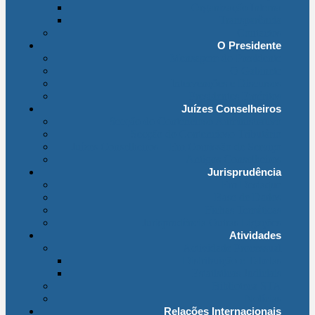
Organização Interna
Transparência
Contactos
O Presidente
Mensagem do Presidente
O Gabinete
Intervenções e Discursos
Presidentes Eméritos
Juízes Conselheiros
Secção do Contencioso Administrativo
Secção do Contencioso Tributário
Juízes Conselheiros – Em Comissão de Serviço
Antigos Conselheiros
Jurisprudência
Em Destaque
Base de Dados
Fichas Temáticas
Jurisprudência Outras Ligações
Atividades
Actividade Processual
Distribuição e Tabelas
Estatísticas Judiciais
Biblioteca STA
Notícias
Relações Internacionais